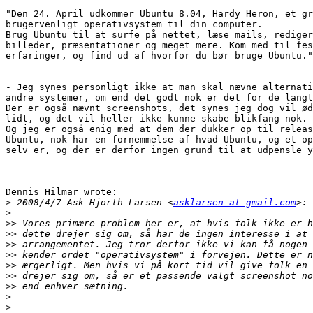
"Den 24. April udkommer Ubuntu 8.04, Hardy Heron, et gr
brugervenligt operativsystem til din computer.

Brug Ubuntu til at surfe på nettet, læse mails, rediger
billeder, præsentationer og meget mere. Kom med til fes
erfaringer, og find ud af hvorfor du bør bruge Ubuntu."

- Jeg synes personligt ikke at man skal nævne alternati
andre systemer, om end det godt nok er det for de langt
Der er også nævnt screenshots, det synes jeg dog vil ød
lidt, og det vil heller ikke kunne skabe blikfang nok.

Og jeg er også enig med at dem der dukker op til releas
Ubuntu, nok har en fornemmelse af hvad Ubuntu, og et op
selv er, og der er derfor ingen grund til at udpensle y
Dennis Hilmar wrote:

>
 2008/4/7 Ask Hjorth Larsen <
asklarsen at gmail.com
>
>>
>>
>>
>>
>>
>>
>>
>
>