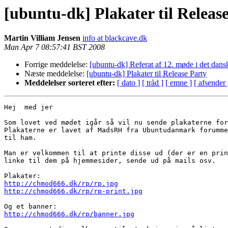
[ubuntu-dk] Plakater til Releas
Martin Villiam Jensen
info at blackcave.dk
Man Apr 7 08:57:41 BST 2008
Forrige meddelelse:
[ubuntu-dk] Referat af 12. møde i det dan
Næste meddelelse:
[ubuntu-dk] Plakater til Release Party
Meddelelser sorteret efter:
[ dato ]
[ tråd ]
[ emne ]
[ afsender 
Hej  med jer

Som lovet ved mødet igår så vil nu sende plakaterne for
Plakaterne er lavet af MadsRH fra Ubuntudanmark forumme
til ham.

Man er velkommen til at printe disse ud (der er en prin
linke til dem på hjemmesider, sende ud på mails osv.

http://chmod666.dk/rp/rp.jpg
http://chmod666.dk/rp/rp-print.jpg
http://chmod666.dk/rp/banner.jpg