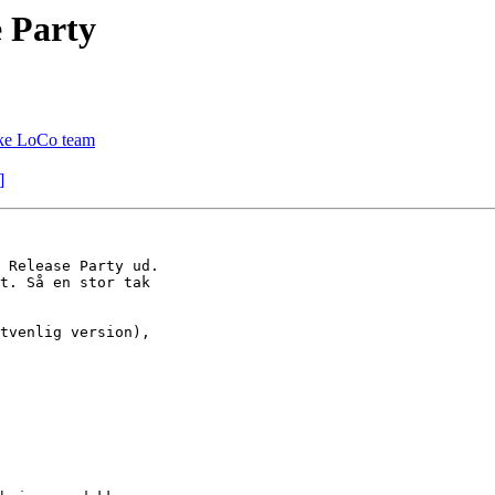
e Party
ske LoCo team
]
 Release Party ud.

t. Så en stor tak 

tvenlig version), 
