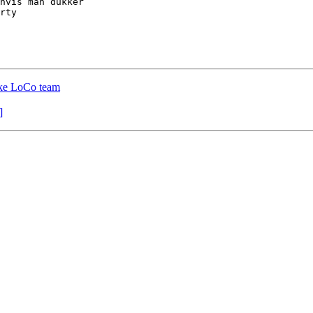
hvis man dukker 

rty

ske LoCo team
]