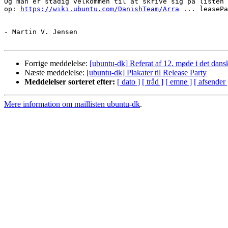
Og man er stadig velkommen til at skrive sig på listen 
op: 
https://wiki.ubuntu.com/DanishTeam/Arra
 ... leasePa
- Martin V. Jensen

Forrige meddelelse:
[ubuntu-dk] Referat af 12. møde i det dan
Næste meddelelse:
[ubuntu-dk] Plakater til Release Party
Meddelelser sorteret efter:
[ dato ]
[ tråd ]
[ emne ]
[ afsender 
Mere information om maillisten ubuntu-dk
.