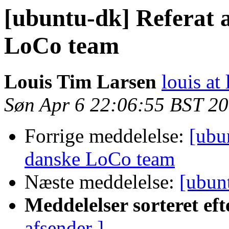
[ubuntu-dk] Referat a
LoCo team
Louis Tim Larsen
louis at
Søn Apr 6 22:06:55 BST 2
Forrige meddelelse:
[ubu
danske LoCo team
Næste meddelelse:
[ubunt
Meddelelser sorteret eft
afsender ]