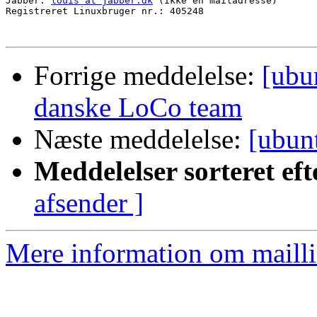
Jabber: 
louis at jabber.dk
 (ikke en mailadresse)

Registreret Linuxbruger nr.: 405248

Forrige meddelelse:
[ubu
danske LoCo team
Næste meddelelse:
[ubunt
Meddelelser sorteret eft
afsender ]
Mere information om mailli