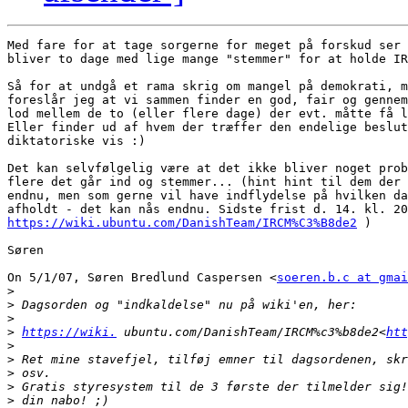
Med fare for at tage sorgerne for meget på forskud ser 
bliver to dage med lige mange "stemmer" for at holde IR
Så for at undgå et rama skrig om mangel på demokrati, m
foreslår jeg at vi sammen finder en god, fair og gennem
lod mellem de to (eller flere dage) der evt. måtte få l
Eller finder ud af hvem der træffer den endelige beslut
diktatoriske vis :)

Det kan selvfølgelig være at det ikke bliver noget prob
flere det går ind og stemmer... (hint hint til dem der 
endnu, men som gerne vil have indflydelse på hvilken da
https://wiki.ubuntu.com/DanishTeam/IRCM%C3%B8de2
 )

Søren

On 5/1/07, Søren Bredlund Caspersen <
soeren.b.c at gmai
>
>
>
>
https://wiki.
 ubuntu.com/DanishTeam/IRCM%c3%b8de2<
htt
>
>
>
>
>