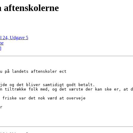
 aftenskolerne
l 24, Udgave 5
ne
]
u på landets aftenskoler ect

jde og det bliver samtidigt godt betalt.

n tiltrække folk med, og det værste der kan ske er, at d
 friske var det nok værd at overveje

r
