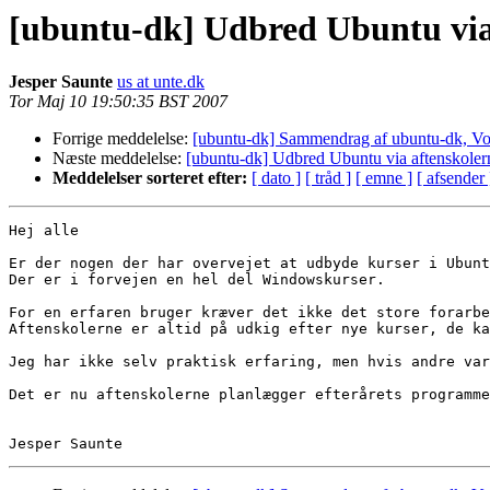
[ubuntu-dk] Udbred Ubuntu via
Jesper Saunte
us at unte.dk
Tor Maj 10 19:50:35 BST 2007
Forrige meddelelse:
[ubuntu-dk] Sammendrag af ubuntu-dk, Vo
Næste meddelelse:
[ubuntu-dk] Udbred Ubuntu via aftenskoler
Meddelelser sorteret efter:
[ dato ]
[ tråd ]
[ emne ]
[ afsender 
Hej alle

Er der nogen der har overvejet at udbyde kurser i Ubunt
Der er i forvejen en hel del Windowskurser.

For en erfaren bruger kræver det ikke det store forarbe
Aftenskolerne er altid på udkig efter nye kurser, de ka
Jeg har ikke selv praktisk erfaring, men hvis andre var
Det er nu aftenskolerne planlægger efterårets programme