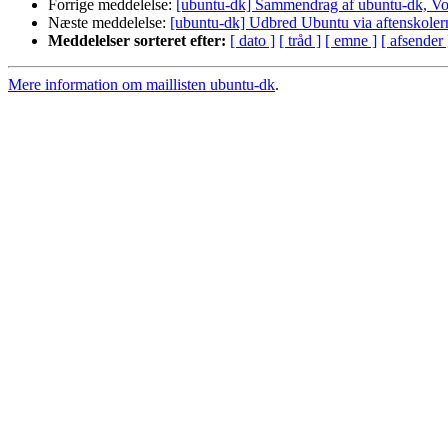
Forrige meddelelse:
[ubuntu-dk] Sammendrag af ubuntu-dk, Vo
Næste meddelelse:
[ubuntu-dk] Udbred Ubuntu via aftenskoler
Meddelelser sorteret efter:
[ dato ]
[ tråd ]
[ emne ]
[ afsender 
Mere information om maillisten ubuntu-dk
.