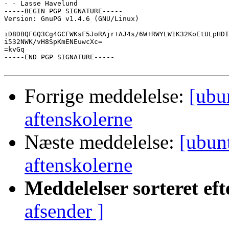
- - Lasse Havelund

-----BEGIN PGP SIGNATURE-----

Version: GnuPG v1.4.6 (GNU/Linux)

iD8DBQFGQ3Cg4GCFWKsF5JoRAjr+AJ4s/6W+RWYLW1K32KoEtULpHDI
i532NWK/vH8SpKmENEuwcXc=

=kvGq

-----END PGP SIGNATURE-----

Forrige meddelelse:
[ubu
aftenskolerne
Næste meddelelse:
[ubun
aftenskolerne
Meddelelser sorteret eft
afsender ]