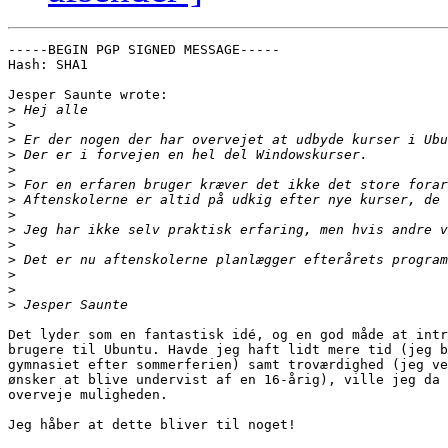
-----BEGIN PGP SIGNED MESSAGE-----

Hash: SHA1

Jesper Saunte wrote:

>
>
>
>
>
>
>
>
>
>
>
>
>
>
Det lyder som en fantastisk idé, og en god måde at intr
brugere til Ubuntu. Havde jeg haft lidt mere tid (jeg b
gymnasiet efter sommerferien) samt troværdighed (jeg ve
ønsker at blive undervist af en 16-årig), ville jeg da 
overveje muligheden.

Jeg håber at dette bliver til noget!
