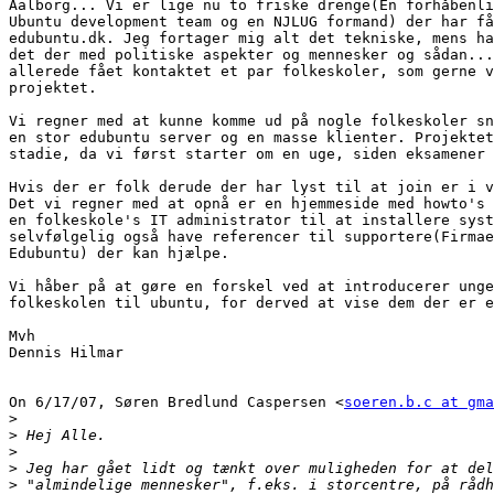
Aalborg... Vi er lige nu to friske drenge(En forhåbenli
Ubuntu development team og en NJLUG formand) der har få
edubuntu.dk. Jeg fortager mig alt det tekniske, mens ha
det der med politiske aspekter og mennesker og sådan...
allerede fået kontaktet et par folkeskoler, som gerne v
projektet.

Vi regner med at kunne komme ud på nogle folkeskoler sn
en stor edubuntu server og en masse klienter. Projektet
stadie, da vi først starter om en uge, siden eksamener 
Hvis der er folk derude der har lyst til at join er i v
Det vi regner med at opnå er en hjemmeside med howto's 
en folkeskole's IT administrator til at installere syst
selvfølgelig også have referencer til supportere(Firmae
Edubuntu) der kan hjælpe.

Vi håber på at gøre en forskel ved at introducerer unge
folkeskolen til ubuntu, for derved at vise dem der er e
Mvh

Dennis Hilmar

On 6/17/07, Søren Bredlund Caspersen <
soeren.b.c at gma
>
>
>
>
>