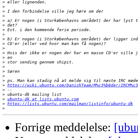
>
>
>
>
>
>
>
>
>
>
>
>
>
>
>
>
>
>
>
https://wiki.ubuntu.com/DanishTeam/M%c3%b8der/IRCM%c3
>
>
>
ubuntu-dk at lists.ubuntu.com
>
https://lists.ubuntu.com/mailman/listinfo/ubuntu-dk
>
Forrige meddelelse:
[ubu