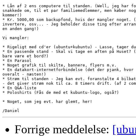
* Lån af 2 ens computere til standen. (Well, jeg har fo
snakkede om, til et par familiemedlemmer, men køber nog
kommer!)

* Kr. 5000,00 som backupfond, hvis der mangler noget. (
invertere, osv... - Jeg beholder disse ting efter arran
en anden gang!)

Vi mangler:

* Rigeligt med cd'er (ubuntu+kubuntu) - Lasse, tager du
* En passende stand - Skal vi tage en aften på Huset? (
bare være et bord?)

* En Parasol

* Noget grafik til skilte, bannere, flyers m.v.

* En datakort-internetforbindelse (det der pjank, hvor 
overalt - næsten!)

* Strøm til standen - Jeg kan evt. foranstalte 4 bilbat
- det giver strøm nok til ca. 8 timers drift. (af 2 com
* En Q&A-liste

* Poloshirts (Fås de med et kubuntu-logo, også?)

* Noget, som jeg evt. har glemt, her!

Forrige meddelelse:
[ubu