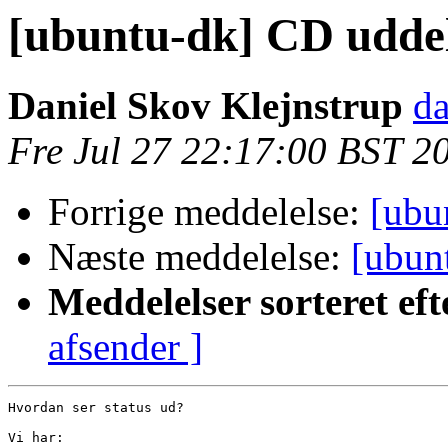
[ubuntu-dk] CD udde
Daniel Skov Klejnstrup
da
Fre Jul 27 22:17:00 BST 2
Forrige meddelelse:
[ubu
Næste meddelelse:
[ubun
Meddelelser sorteret eft
afsender ]
Hvordan ser status ud?

Vi har:
