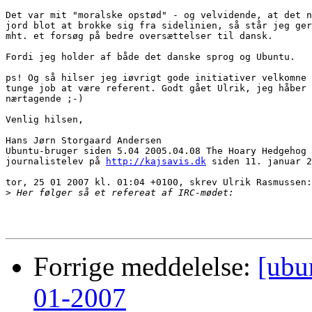
Det var mit "moralske opstød" - og velvidende, at det n
jord blot at brokke sig fra sidelinien, så står jeg ger
mht. et forsøg på bedre oversættelser til dansk.

Fordi jeg holder af både det danske sprog og Ubuntu.

ps! Og så hilser jeg iøvrigt gode initiativer velkomne 
tunge job at være referent. Godt gået Ulrik, jeg håber 
nærtagende ;-)

Venlig hilsen,

Hans Jørn Storgaard Andersen

Ubuntu-bruger siden 5.04 2005.04.08 The Hoary Hedgehog

journalistelev på 
http://kajsavis.dk
 siden 11. januar 2
tor, 25 01 2007 kl. 01:04 +0100, skrev Ulrik Rasmussen:

>
Forrige meddelelse:
[ubu
01-2007