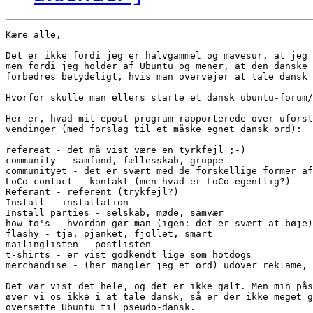
Kære alle,

Det er ikke fordi jeg er halvgammel og mavesur, at jeg 
men fordi jeg holder af Ubuntu og mener, at den danske 
forbedres betydeligt, hvis man overvejer at tale dansk 
Hvorfor skulle man ellers starte et dansk ubuntu-forum/
Her er, hvad mit epost-program rapporterede over uforst
vendinger (med forslag til et måske egnet dansk ord):

refereat - det må vist være en tyrkfejl ;-)

community - samfund, fællesskab, gruppe

communityet - det er svært med de forskellige former af
LoCo-contact - kontakt (men hvad er LoCo egentlig?)

Referant - referent (trykfejl?)

Install - installation

Install parties - selskab, møde, samvær

how-to's - hvordan-gør-man (igen: det er svært at bøje)

flashy - tja, pjanket, fjollet, smart

mailinglisten - postlisten

t-shirts - er vist godkendt lige som hotdogs

merchandise - (her mangler jeg et ord) udover reklame, 
Det var vist det hele, og det er ikke galt. Men min pås
øver vi os ikke i at tale dansk, så er der ikke meget g
oversætte Ubuntu til pseudo-dansk.
