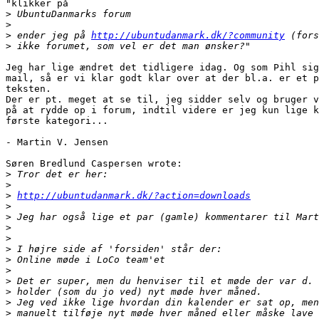
"klikker på

>
>
>
 ender jeg på 
http://ubuntudanmark.dk/?community
>
Jeg har lige ændret det tidligere idag. Og som Pihl sig
mail, så er vi klar godt klar over at der bl.a. er et p
teksten.

Der er pt. meget at se til, jeg sidder selv og bruger v
på at rydde op i forum, indtil videre er jeg kun lige k
første kategori...

- Martin V. Jensen

Søren Bredlund Caspersen wrote:

>
>
>
http://ubuntudanmark.dk/?action=downloads
>
>
>
>
>
>
>
>
>
>
>