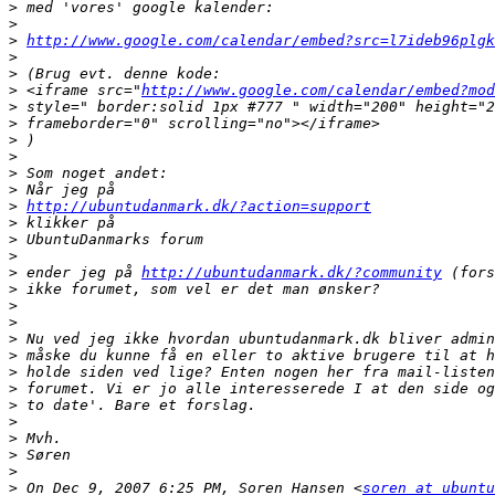
>
>
>
http://www.google.com/calendar/embed?src=l7ideb96plg
>
>
>
 <iframe src="
http://www.google.com/calendar/embed?mod
>
>
>
>
>
>
>
http://ubuntudanmark.dk/?action=support
>
>
>
>
 ender jeg på 
http://ubuntudanmark.dk/?community
>
>
>
>
>
>
>
>
>
>
>
>
>
 On Dec 9, 2007 6:25 PM, Soren Hansen <
soren at ubuntu