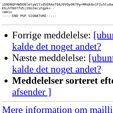
iD8DBQFHWDOBletyW1YzdSERAof0AJ0VOpOR7Pg+MRqk8o1FIu5Cu0a
EGihT607fU5jI6GImciFgpk=

=W81s

-----END PGP SIGNATURE-----

Forrige meddelelse:
[ubu
kalde det noget andet?
Næste meddelelse:
[ubun
kalde det noget andet?
Meddelelser sorteret eft
afsender ]
Mere information om mailli