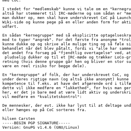
med CoC.

I stedet for "medlemskab" kunne vi tale om en "kernegru
altså har stemmeret til IRC-møderne og som sådan er "me
man dukker op, men skal have underskrevet CoC på Launch
Wiki-side og kunne pege på en eller anden form for akti
udført.

En sådan "kernegruppe" med så eksplicitte optagelseskra
mod to typer "angreb". For det første fra anonyme "trol
kunne dukke op og skrive alle mulige ting og så føle si
behandlet når det blev påtalt, fordi vi "alle har samme
det andet fra forsøg på "fjendtlig overtagelse" ved, at
 pludselig dukker op til et IRC-møde og trækker LoCo-gr
retning (hvis denne gruppe går hen og bliver en stor su
være en reel risiko for begge dele).

En "kernegruppe" af folk, der har underskrevet CoC, og 
under deres rigtige navn (og altså ikke anonymt) kunne 
kompetence til f.eks. at have det afgørende ord i tilfæ
dette vil ikke medføre en "lukkethed", for hvis man ger
her, er det jo bare med at være lidt aktiv og underskri
vil medføre en "kvalitetskontrol":

De mennesker, der evt. ikke har lyst til at deltage und
eller hænges op på CoC sorteres fra.

hilsen Carsten

-----BEGIN PGP SIGNATURE-----

Version: GnuPG v1.4.6 (GNU/Linux)
