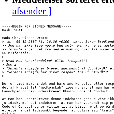
afsender ]
-----BEGIN PGP SIGNED MESSAGE-----

Hash: SHA1

Mads Chr. Olesen wrote:

>
>>
>>
>>
>
>
>
>
>
>
Der er lidt mere i det end bare anerkendelse eller resp
del af kravet til "medlemskab" lige nu er, at man har e
Launchpad og har underskrevet Ubuntu Code of Conduct.

At man har underskrevet denne indebærer ganske vist ikk
juridisk, men det indebærer, at man har vedkendt sig pr
Code of Conduct og er villig til at blive hængt op på d
et eller andet tidspunkt begynder at opføre sig "træls"