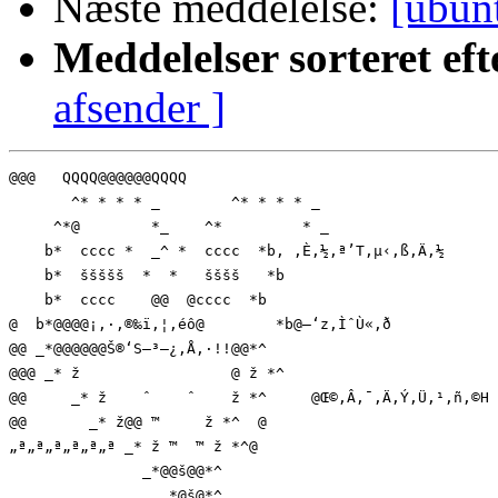
Næste meddelelse:
[ubun
Meddelelser sorteret eft
afsender ]
@@@   QQQQ@@@@@@QQQQ

       ^* * * * _        ^* * * * _   

     ^*@        *_    ^*         * _ 

    b*  cccc *  _^ *  cccc  *b‚ ‚È‚½‚ª’T‚µ‹‚ß‚Ä‚½

    b*  ššššš  *  *   šššš   *b

    b*  cccc    @@  @cccc  *b

@  b*@@@@¡‚·‚®‰ï‚¦‚éô@        *b@—‘z‚ÌˆÙ«‚ð

@@ _*@@@@@@Š®‘S–³—¿‚Å‚·!!@@*^ 

@@@ _* ž                 @ ž *^   

@@     _* ž    ˆ    ˆ    ž *^     @Œ©‚Â‚¯‚Ä‚Ý‚Ü‚¹‚ñ‚©H

@@       _* ž@@ ™     ž *^  @   

„ª„ª„ª„ª„ª„ª _* ž ™  ™ ž *^@       

               _*@@š@@*^           

                 _*@š@*^             
