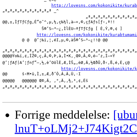
http://lovesns.com/kokonikite/kurab
„ª„ª„ª„ª„ª„ª„ª„ª„ª„ª _^                 

                                  „ª„ª„ª„ª„ª„ª„ª„ª„ª„ª„
@@‚±‚ÌƒTƒCƒg‚É“o˜^‚µ‚½‚ç‰½l‚à—«‚©‚çƒAƒs[ƒ‹‚ª!!  

		Š®‘S–³—¿‚ÌlÈU—ªƒTƒCƒg [ È‚Ý‚®‚¢ ]

http://lovesns.com/kokonikite/kurabtumami
	@ @  @‘¦‰ï‚¦‚éI‚µ‚©‚àŠ®‘S–³—¿!!@ @@

„ª„ª„ª„ª„ª„ª„ª„ª„ª„ª„ª„ª„ª„ª„ª„ª„ª„ª„ª„ª„ª„ª„ª„ª„ª„ª„ª„
@@@@Ÿo‰ï‚¢‚ÍŽ©‚ç‚Â‚©‚Þ‚à‚Ì•K‚¸Œ©‚Â‚©‚é—‘z‚Ì—«Ÿ

@‘¦ƒAƒ|A‘¦ƒnƒ“–‚½‚è‘OôlÈ‚Æ‚ÌŠ„‚èØ‚Á‚½ŒðÛ‚ð‹‚ß‚é‚È‚ç@

http://lovesns.com/kokonikite/
@@	š‹M•û‚Ì‚±‚Æ‚ð‘Ò‚Á‚Ä‚Ü‚·I

@@@@@	@@@@@@ Œ©‚Ä‚ ‚°‚Ä‚­‚¾‚³‚¢‚Ëš

„ª„ª„ª„ª„ª„ª„ª„ª„ª„ª„ª„ª„ª„ª„ª„ª„ª„ª„ª„ª„ª„ª„ª„ª„ª„ª„ª„
Forrige meddelelse:
[ubu
lnuT+oLMj2+J74Kigt