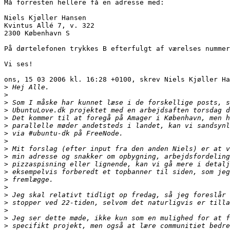
Må forresten hellere få en adresse med:

Niels Kjøller Hansen

Kvintus Allé 7, v. 322

2300 København S

På dørtelefonen trykkes B efterfulgt af værelses nummer
Vi ses!

ons, 15 03 2006 kl. 16:28 +0100, skrev Niels Kjøller Ha
>
>
>
>
>
>
>
>
>
>
>
>
>
>
>
>
>
>
>