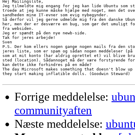
Hej Mailingslste,

Jeg tilmeldte mig engang for jeg kan lide Ubuntu som st
troede at jeg kunne måske hjælpe med noget, men det ove
sandheden mine IT-evner som evig nybegynder.

Så derfor vil jeg gerne udmelde mig fra den danske Ubun
her, men der er desværre en bug, som gør det umuligt fo
fra websiden.

Jeg er spændt på den nye newb-side. 

Tak for jeres arbejde!

Sven

P.S. Der kom ellers nogen gange nogen mails fra den sto
jeres liste, som er spam og sådan nogen meddeleser (på 
som at mit konto (har aldrig oprettet et) vil blive bru
sted (location). Sådannoget må der være forstyrende for
kan dette ikke forhindres på en måde?

The day Microsoft makes something that doesn't blow up 
they start making inflatible dolls. (Goodwin Steward)

Forrige meddelelse:
ubun
communityaften
Næste meddelelse:
ubunt