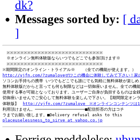
dk?
Messages sorted by:
[ d
]
　※※※※※※※※※※※※※※※※※※※※※※※※※※※※

　※オンライン無料体験版ならいつでもどこでも参加頂けます※

　※※※※※※※※※※※※※※※※※※※※※※※※※※※※

http://vjfn.com/?zumaloveぜひこの機会に体験してみて下さ

ソコンお手持ちの携帯 いつでもどこでも誰にでも気軽に無料体験が楽しめま
無料体験版だからと言っても何も制限などは一切御座いません。全ての機能
使用する事が可能となっております。ユーザーご自身が負担するものは金銭
切御座いませんでご安心して無料体験を楽しんで下さい。【期間限定オンラ
体験版】　
http://vjfn.com/?zumalove　※オンラインコンテンツ
利用頂けません。────────────────────■配信拒否の方はコチ

placeuselessness_to_sirve at yahoo.co.jp
Forrige meddelelse:
ubun