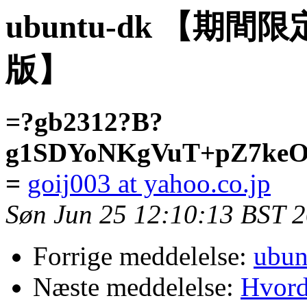
ubuntu-dk 【
版】
=?gb2312?B?
g1SDYoNKgVuT+pZ7keO
=
goij003 at yahoo.co.jp
Søn Jun 25 12:10:13 BST 
Forrige meddelelse:
ubun
Næste meddelelse:
Hvord