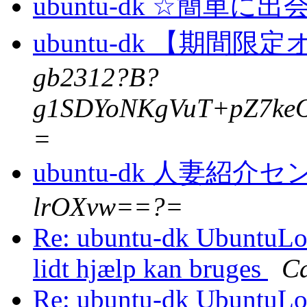
ubuntu-dk ☆簡単
ubuntu-dk 【期
gb2312?B?
g1SDYoNKgVuT+pZ7ke
=
ubuntu-dk 人妻紹介
lrOXvw==?=
Re: ubuntu-dk UbuntuLov
lidt hjælp kan bruges
Ca
Re: ubuntu-dk UbuntuLov