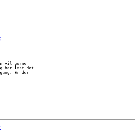
r
n vil gerne 

g har læst det 

gang. Er der 

r