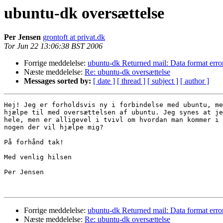
ubuntu-dk oversættelse
Per Jensen
grontoft at privat.dk
Tor Jun 22 13:06:38 BST 2006
Forrige meddelelse:
ubuntu-dk Returned mail: Data format erro
Næste meddelelse:
Re: ubuntu-dk oversættelse
Messages sorted by:
[ date ]
[ thread ]
[ subject ]
[ author ]
Hej! Jeg er forholdsvis ny i forbindelse med ubuntu, me
hjælpe til med oversættelsen af ubuntu. Jeg synes at je
hele, men er alligevel i tvivl om hvordan man kommer i 
nogen der vil hjælpe mig?

På forhånd tak!

Med venlig hilsen

Per Jensen

Forrige meddelelse:
ubuntu-dk Returned mail: Data format erro
Næste meddelelse:
Re: ubuntu-dk oversættelse