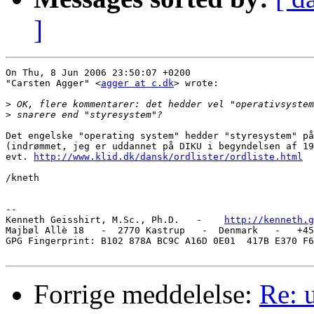
]
On Thu, 8 Jun 2006 23:50:07 +0200

"Carsten Agger" <
agger at c.dk
> wrote:

>
>
Det engelske "operating system" hedder "styresystem" på
(indrømmet, jeg er uddannet på DIKU i begyndelsen af 19
evt. 
http://www.klid.dk/dansk/ordlister/ordliste.html
/kneth

--

Kenneth Geisshirt, M.Sc., Ph.D.   -    
http://kenneth.g
Majbøl Allè 18   -  2770 Kastrup   -  Denmark   -   +45
GPG Fingerprint: B102 878A BC9C A16D 0E01  417B E370 F6
Forrige meddelelse:
Re: 