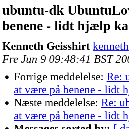
ubuntu-dk UbuntuLov
benene - lidt hjælp k
Kenneth Geisshirt
kenneth 
Fre Jun 9 09:48:41 BST 20
Forrige meddelelse:
Re: 
at være på benene - lidt 
Næste meddelelse:
Re: u
at være på benene - lidt 
Messages sorted by:
[ d