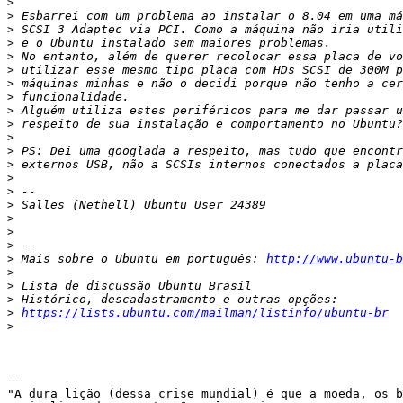
>
>
>
>
>
>
>
>
>
>
>
>
>
>
>
>
>
>
>
>
 Mais sobre o Ubuntu em português: 
http://www.ubuntu-b
>
>
>
>
https://lists.ubuntu.com/mailman/listinfo/ubuntu-br
>
-- 

"A dura lição (dessa crise mundial) é que a moeda, os b