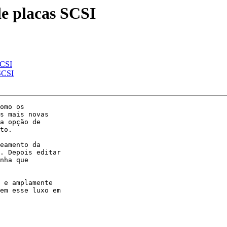
e placas SCSI
SCSI
SCSI
omo os

s mais novas

a opção de

to.

eamento da

. Depois editar

nha que

 e amplamente

em esse luxo em
