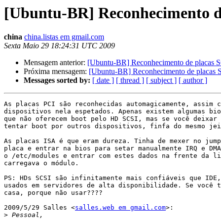
[Ubuntu-BR] Reconhecimento d
china
china.listas em gmail.com
Sexta Maio 29 18:24:31 UTC 2009
Mensagem anterior:
[Ubuntu-BR] Reconhecimento de placas 
Próxima mensagem:
[Ubuntu-BR] Reconhecimento de placas 
Messages sorted by:
[ date ]
[ thread ]
[ subject ]
[ author ]
As placas PCI são reconhecidas automagicamente, assim c
dispositivos nela espetados. Apenas existem algumas bio
que não oferecem boot pelo HD SCSI, mas se você deixar 
tentar boot por outros dispositivos, finfa do mesmo jei
As placas ISA é que eram dureza. Tinha de mexer no jump
placa e entrar na bios para setar manualmente IRQ e DMA
o /etc/modules e entrar com estes dados na frente da li
carregava o módulo.

PS: HDs SCSI são infinitamente mais confiáveis que IDE,
usados em servidores de alta disponibilidade. Se você t
casa, porque não usar????

2009/5/29 Salles <
salles.web em gmail.com
>:

>