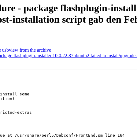
ure - package flashplugin-install
st-installation script gab den F
 usbview from the archive
ckage flashplugin-installer 10.0.22.87ubuntu2 failed to install/upgrade:
install some

ition)

ricted-extras

ue at /usr/share/perl5/Debconf/FrontEnd.pm line 164.
