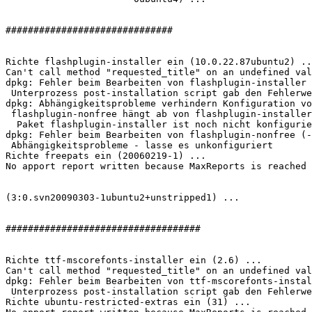
##############################

Richte flashplugin-installer ein (10.0.22.87ubuntu2) ..
Can't call method "requested_title" on an undefined val
dpkg: Fehler beim Bearbeiten von flashplugin-installer 
 Unterprozess post-installation script gab den Fehlerwert 9 zurück

dpkg: Abhängigkeitsprobleme verhindern Konfiguration vo
 flashplugin-nonfree hängt ab von flashplugin-installer; aber:

  Paket flashplugin-installer ist noch nicht konfiguriert.

dpkg: Fehler beim Bearbeiten von flashplugin-nonfree (-
 Abhängigkeitsprobleme - lasse es unkonfiguriert

Richte freepats ein (20060219-1) ...

No apport report written because MaxReports is reached 
                                                              No apport report written because MaxReports is r
                                                                      
(3:0.svn20090303-1ubuntu2+unstripped1) ...

###################################

Richte ttf-mscorefonts-installer ein (2.6) ...

Can't call method "requested_title" on an undefined val
dpkg: Fehler beim Bearbeiten von ttf-mscorefonts-instal
 Unterprozess post-installation script gab den Fehlerwert 9 zurück

Richte ubuntu-restricted-extras ein (31) ...
