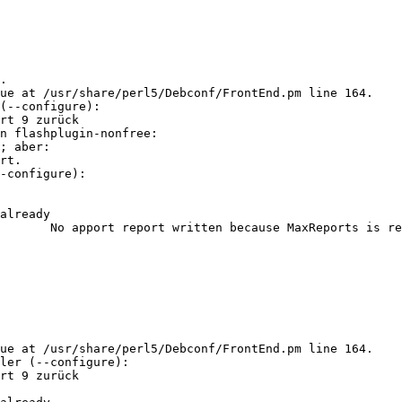
.

ue at /usr/share/perl5/Debconf/FrontEnd.pm line 164.

(--configure):

n flashplugin-nonfree:

-configure):

already

eached already

                                                      Richte libavutil-u
ue at /usr/share/perl5/Debconf/FrontEnd.pm line 164.

ler (--configure):
