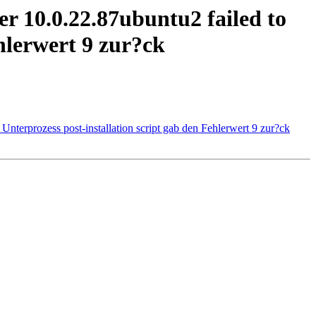
er 10.0.22.87ubuntu2 failed to
ehlerwert 9 zur?ck
 Unterprozess post-installation script gab den Fehlerwert 9 zur?ck