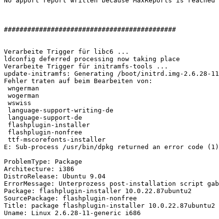
No apport report written because MaxReports is reached 
                                                              Richte unrar ein (1:3.
############################################

Verarbeite Trigger für libc6 ...

ldconfig deferred processing now taking place

Verarbeite Trigger für initramfs-tools ...

update-initramfs: Generating /boot/initrd.img-2.6.28-11
Fehler traten auf beim Bearbeiten von:

 wngerman

 wogerman

 wswiss

 language-support-writing-de

 language-support-de

 flashplugin-installer

 flashplugin-nonfree

 ttf-mscorefonts-installer

E: Sub-process /usr/bin/dpkg returned an error code (1)

ProblemType: Package

Architecture: i386

DistroRelease: Ubuntu 9.04

ErrorMessage: Unterprozess post-installation script gab
Package: flashplugin-installer 10.0.22.87ubuntu2

SourcePackage: flashplugin-nonfree

Title: package flashplugin-installer 10.0.22.87ubuntu2 
Uname: Linux 2.6.28-11-generic i686
