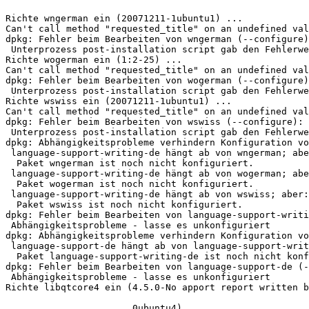
Richte wngerman ein (20071211-1ubuntu1) ...

Can't call method "requested_title" on an undefined val
dpkg: Fehler beim Bearbeiten von wngerman (--configure)
 Unterprozess post-installation script gab den Fehlerwert 9 zurück

Richte wogerman ein (1:2-25) ...

Can't call method "requested_title" on an undefined val
dpkg: Fehler beim Bearbeiten von wogerman (--configure)
 Unterprozess post-installation script gab den Fehlerwert 9 zurück

Richte wswiss ein (20071211-1ubuntu1) ...

Can't call method "requested_title" on an undefined val
dpkg: Fehler beim Bearbeiten von wswiss (--configure):

 Unterprozess post-installation script gab den Fehlerwert 9 zurück

dpkg: Abhängigkeitsprobleme verhindern Konfiguration vo
 language-support-writing-de hängt ab von wngerman; aber:

  Paket wngerman ist noch nicht konfiguriert.

 language-support-writing-de hängt ab von wogerman; aber:

  Paket wogerman ist noch nicht konfiguriert.

 language-support-writing-de hängt ab von wswiss; aber:

  Paket wswiss ist noch nicht konfiguriert.

dpkg: Fehler beim Bearbeiten von language-support-writi
 Abhängigkeitsprobleme - lasse es unkonfiguriert

dpkg: Abhängigkeitsprobleme verhindern Konfiguration vo
 language-support-de hängt ab von language-support-writing-de; aber:

  Paket language-support-writing-de ist noch nicht konfiguriert.

dpkg: Fehler beim Bearbeiten von language-support-de (-
 Abhängigkeitsprobleme - lasse es unkonfiguriert

Richte libqtcore4 ein (4.5.0-No apport report written b
                                                                                           No
                       0ubuntu4) ...
