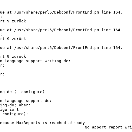
ue at /usr/share/perl5/Debconf/FrontEnd.pm line 164.

:

ue at /usr/share/perl5/Debconf/FrontEnd.pm line 164.

:

ue at /usr/share/perl5/Debconf/FrontEnd.pm line 164.

n language-support-writing-de:

ng-de (--configure):

n language-support-de:

-configure):

ecause MaxReports is reached already

 apport report written because MaxReports is reached already
