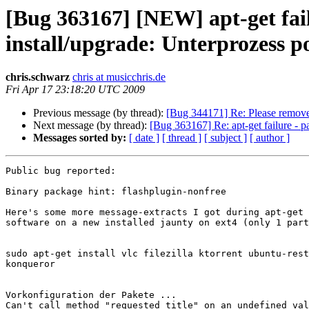
[Bug 363167] [NEW] apt-get fail
install/upgrade: Unterprozess po
chris.schwarz
chris at musicchris.de
Fri Apr 17 23:18:20 UTC 2009
Previous message (by thread):
[Bug 344171] Re: Please remove
Next message (by thread):
[Bug 363167] Re: apt-get failure - pa
Messages sorted by:
[ date ]
[ thread ]
[ subject ]
[ author ]
Public bug reported:

Binary package hint: flashplugin-nonfree

Here's some more message-extracts I got during apt-get 
software on a new installed jaunty on ext4 (only 1 part
sudo apt-get install vlc filezilla ktorrent ubuntu-rest
konqueror

Vorkonfiguration der Pakete ...

Can't call method "requested_title" on an undefined val