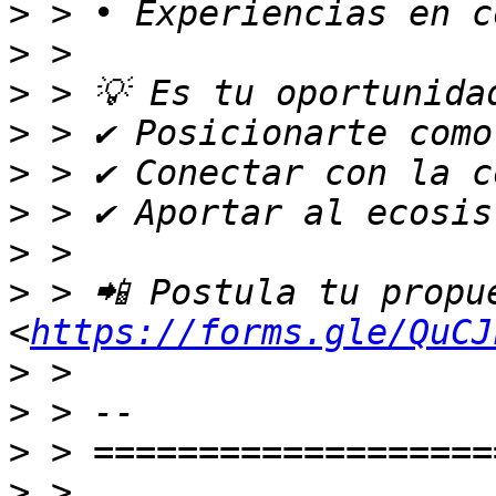
>
>
>
>
>
>
>
>
 > 📲 Postula tu propue
<
https://forms.gle/QuCJ
>
>
>
>