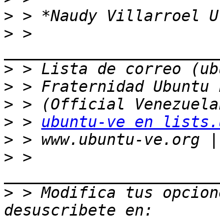
>
>
 > 
>
>
>
>
 > 
ubuntu-ve en lists.
>
>
 > 
>
 > Modifica tus opcione