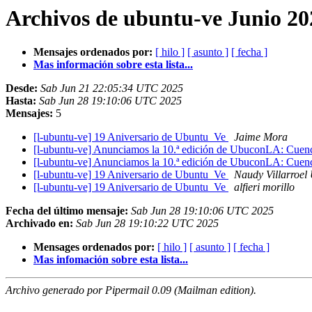
Archivos de ubuntu-ve Junio 20
Mensajes ordenados por:
[ hilo ]
[ asunto ]
[ fecha ]
Mas información sobre esta lista...
Desde:
Sab Jun 21 22:05:34 UTC 2025
Hasta:
Sab Jun 28 19:10:06 UTC 2025
Mensajes:
5
[l-ubuntu-ve] 19 Aniversario de Ubuntu_Ve
Jaime Mora
[l-ubuntu-ve] Anunciamos la 10.ª edición de UbuconLA: Cue
[l-ubuntu-ve] Anunciamos la 10.ª edición de UbuconLA: Cue
[l-ubuntu-ve] 19 Aniversario de Ubuntu_Ve
Naudy Villarroel
[l-ubuntu-ve] 19 Aniversario de Ubuntu_Ve
alfieri morillo
Fecha del último mensaje:
Sab Jun 28 19:10:06 UTC 2025
Archivado en:
Sab Jun 28 19:10:22 UTC 2025
Mensages ordenados por:
[ hilo ]
[ asunto ]
[ fecha ]
Mas infomación sobre esta lista...
Archivo generado por Pipermail 0.09 (Mailman edition).