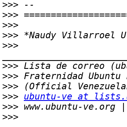
>>>
>>>
>>>
>>>
>>>
>>>
>>>
>>>
>>>
ubuntu-ve at lists.
>>>
>>>