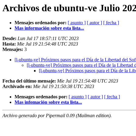
Archivos de ubuntu-ve Julio 202
Mensajes ordenados por:
[ asunto ]
[ autor ]
[ fecha ]
Mas información sobre esta lista...
Desde:
Lun Jul 17 18:57:11 UTC 2023
Hasta:
Mie Jul 19 21:54:48 UTC 2023
Mensajes:
3
[l-ubuntu-ve] Próximos pasos para el Día de la Libertad del S
[l-ubuntu-ve] Próximos pasos para el Día de la Libertad
[l-ubuntu-ve] Próximos pasos para el Día de la Li
Fecha del último mensaje:
Mie Jul 19 21:54:48 UTC 2023
Archivado en:
Mie Jul 19 21:50:38 UTC 2023
Mensages ordenados por:
[ asunto ]
[ autor ]
[ fecha ]
Mas infomación sobre esta lista...
Archivo generado por Pipermail 0.09 (Mailman edition).