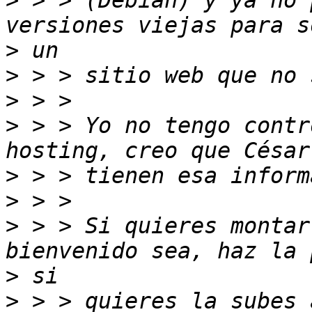
>
 > > (Debian) y ya no 
>
>
>
>
 > > Yo no tengo contr
>
>
>
 > > Si quieres montar
>
>
 > > quieres la subes 