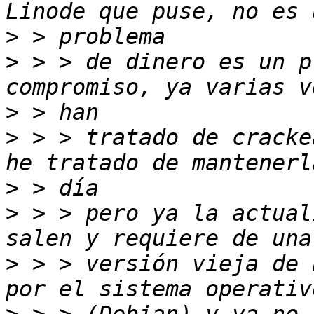
>
>
 > > de dinero es un p
>
>
 > > tratado de cracke
>
>
 > > pero ya la actual
>
 > > versión vieja de 