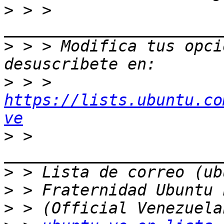
>
 > > 
>
 > > Modifica tus opcio
>
 > > 
https://lists.ubuntu.co
ve
>
 > 
>
>
>