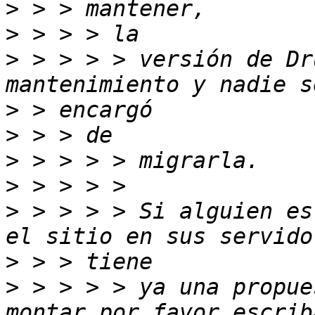
>
>
>
 > > > > versión de Dr
>
>
>
>
>
 > > > > Si alguien es
>
>
 > > > > ya una propue