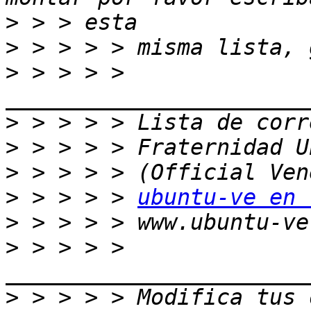
>
>
>
 > > > > 
>
>
>
>
 > > > > 
ubuntu-ve en 
>
>
 > > > > 
>
 > > > > Modifica tus o