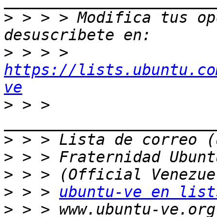
>
 > > > Modifica tus opc
>
 > > > 
https://lists.ubuntu.co
ve
>
 > > 
>
>
>
>
 > > 
ubuntu-ve en list
>