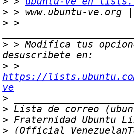
>
 > 
ubuntu-ve en lists.
>
>
 > 
>
 > Modifica tus opcione
>
 > 
https://lists.ubuntu.co
ve
>
>
>
>