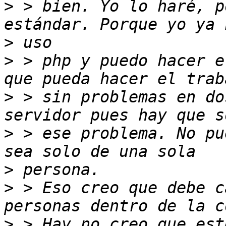
>
 > bien. Yo lo haré, p
>
>
 > php y puedo hacer e
>
 > sin problemas en do
>
 > ese problema. No pu
>
>
 > Eso creo que debe c
>
 > Hay no creo que est