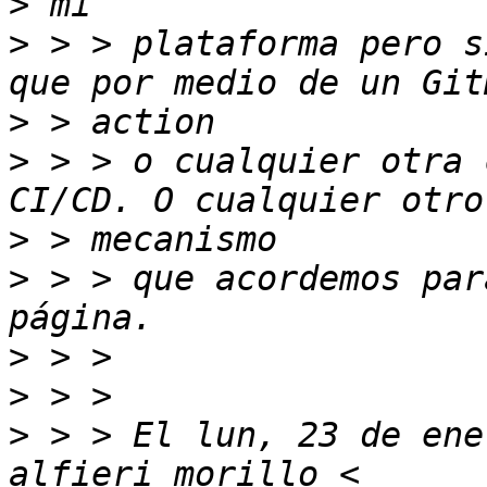
>
>
 > > plataforma pero s
>
>
 > > o cualquier otra 
>
>
 > > que acordemos par
>
>
>
 > > El lun, 23 de ene