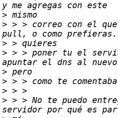
>
>
 > > correo con el que
>
>
 > > poner tu el servi
>
>
>
>
 > > No te puedo entre