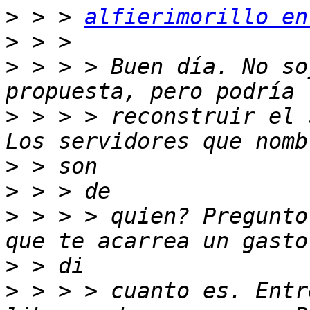
>
 > > 
alfierimorillo en
>
>
 > > > Buen día. No so
>
 > > > reconstruir el 
>
>
>
 > > > quien? Pregunto
>
>
 > > > cuanto es. Entr