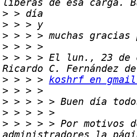
>
>
>
>
>
 > > > El lun., 23 de 
>
 > > > 
koshrf en gmail
>
>
>
>
 > > > > Por motivos d