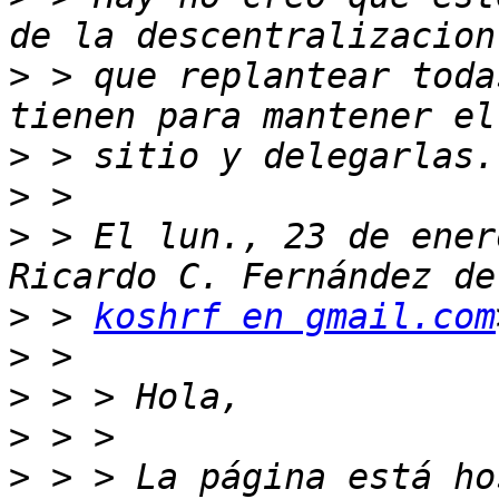
>
 > que replantear toda
>
>
>
 > El lun., 23 de ener
>
 > 
koshrf en gmail.com
>
>
>
>
 > > La página está ho