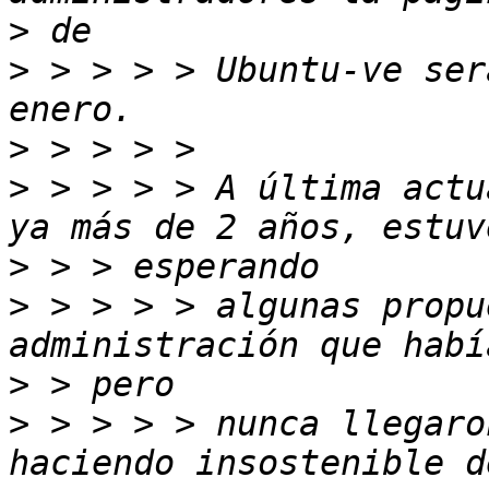
>
>
 > > > > Ubuntu-ve ser
>
>
 > > > > A última actu
>
>
 > > > > algunas propu
>
>
 > > > > nunca llegaro