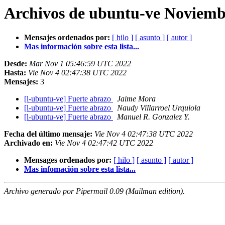
Archivos de ubuntu-ve Noviemb
Mensajes ordenados por:
[ hilo ]
[ asunto ]
[ autor ]
Mas información sobre esta lista...
Desde:
Mar Nov 1 05:46:59 UTC 2022
Hasta:
Vie Nov 4 02:47:38 UTC 2022
Mensajes:
3
[l-ubuntu-ve] Fuerte abrazo
Jaime Mora
[l-ubuntu-ve] Fuerte abrazo
Naudy Villarroel Urquiola
[l-ubuntu-ve] Fuerte abrazo
Manuel R. Gonzalez Y.
Fecha del último mensaje:
Vie Nov 4 02:47:38 UTC 2022
Archivado en:
Vie Nov 4 02:47:42 UTC 2022
Mensages ordenados por:
[ hilo ]
[ asunto ]
[ autor ]
Mas infomación sobre esta lista...
Archivo generado por Pipermail 0.09 (Mailman edition).