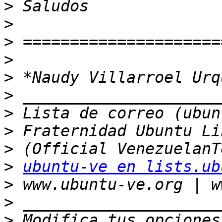
>
>
>
>
>
>
>
>
>
>
ubuntu-ve en lists.ub
>
>
>
 Modifica tus opciones 