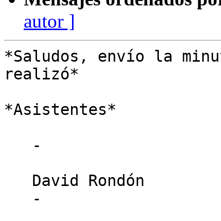
autor ]
*Saludos, envío la minu
realizó*

*Asistentes*

   -

   David Rondón

   -
