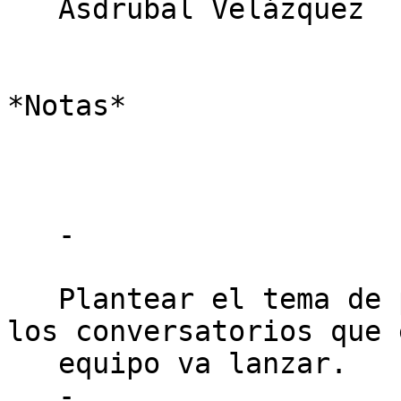
   Asdrubal Velázquez

*Notas*

   -

   Plantear el tema de publicidad o promoción de 
los conversatorios que e
   equipo va lanzar.

   -
