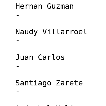
   Hernan Guzman

   -

   Naudy Villarroel

   -

   Juan Carlos

   -

   Santiago Zarete

   -
