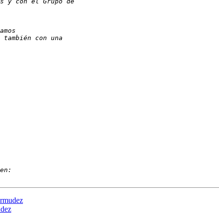
ermudez
udez