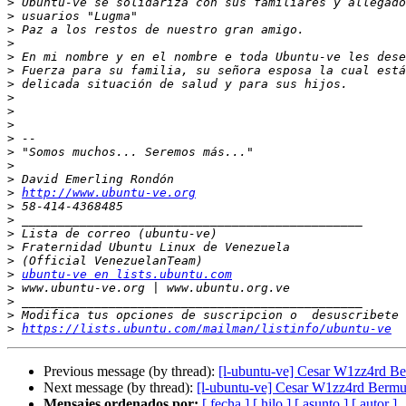
>
>
>
>
>
>
>
>
>
>
>
>
>
>
>
http://www.ubuntu-ve.org
>
>
>
>
>
>
ubuntu-ve en lists.ubuntu.com
>
>
>
>
https://lists.ubuntu.com/mailman/listinfo/ubuntu-ve
Previous message (by thread):
[l-ubuntu-ve] Cesar W1zz4rd B
Next message (by thread):
[l-ubuntu-ve] Cesar W1zz4rd Berm
Mensajes ordenados por:
[ fecha ]
[ hilo ]
[ asunto ]
[ autor ]