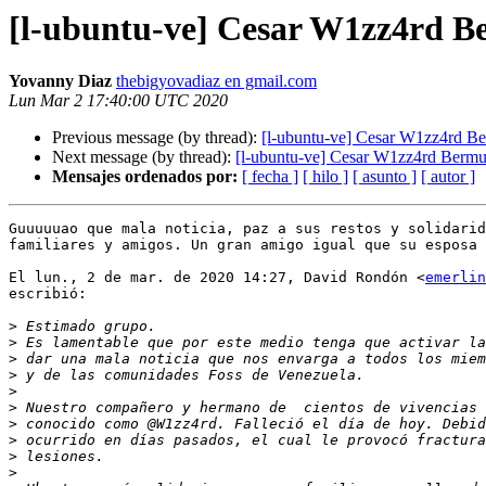
[l-ubuntu-ve] Cesar W1zz4rd 
Yovanny Diaz
thebigyovadiaz en gmail.com
Lun Mar 2 17:40:00 UTC 2020
Previous message (by thread):
[l-ubuntu-ve] Cesar W1zz4rd B
Next message (by thread):
[l-ubuntu-ve] Cesar W1zz4rd Berm
Mensajes ordenados por:
[ fecha ]
[ hilo ]
[ asunto ]
[ autor ]
Guuuuuao que mala noticia, paz a sus restos y solidarid
familiares y amigos. Un gran amigo igual que su esposa 
El lun., 2 de mar. de 2020 14:27, David Rondón <
emerlin
escribió:

>
>
>
>
>
>
>
>
>
>