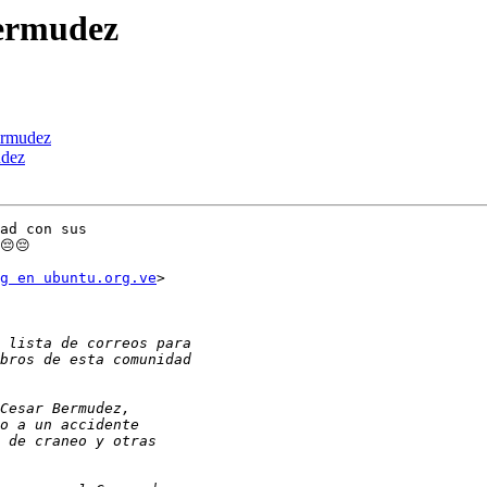
Bermudez
ermudez
udez
ad con sus

😔

g en ubuntu.org.ve
>
