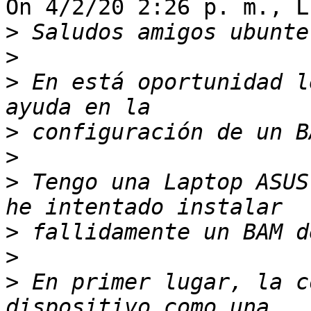
On 4/2/20 2:26 p. m., L
>
>
>
 En está oportunidad l
>
>
>
 Tengo una Laptop ASUS
>
>
>
 En primer lugar, la c