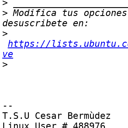
>
>
 Modifica tus opciones 
>
https://lists.ubuntu.c
ve
>
-- 

T.S.U Cesar Bermùdez

Linux User # 488976
