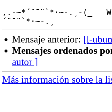
,.-~*´¨¯¨`*·~-.¸-(_   W
Mensaje anterior:
[l-ubu
Mensajes ordenados po
autor ]
Más información sobre la li