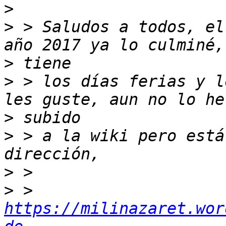
>
>
 > Saludos a todos, el
>
>
 > los días ferias y l
>
>
 > a la wiki pero está
>
>
 > 
https://milinazaret.wor