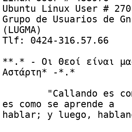
Ubuntu Linux User # 2701
Grupo de Usuarios de Gn
(LUGMA)

Tlf: 0424-316.57.66

**.* - Οι Θεοί είναι μα
Αστάρτη* -*.*

        "Callando es como se aprende a oír; oyendo 
es como se aprende a

hablar; y luego, hablan