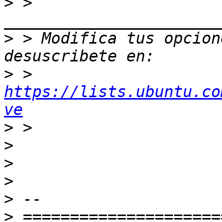
>
 > 
>
 > Modifica tus opcione
>
 > 
https://lists.ubuntu.co
ve
>
>
>
>
>
>