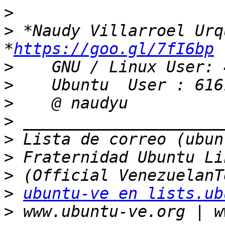
>
>
 *Naudy Villarroel Urqu
*
https://goo.gl/7fI6bp
>
>
>
>
>
>
>
>
ubuntu-ve en lists.ub
>