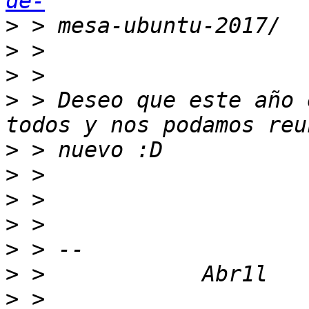
de-
>
>
>
>
 > Deseo que este año 
>
>
>
>
>
>
>