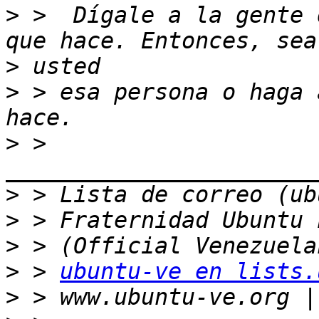
>
 >  Dígale a la gente 
>
>
 > esa persona o haga 
>
 > 
>
>
>
>
 > 
ubuntu-ve en lists.
>