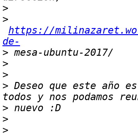
>
>
https://milinazaret.wo
de-
>
>
>
>
 Deseo que este año es
>
>
>