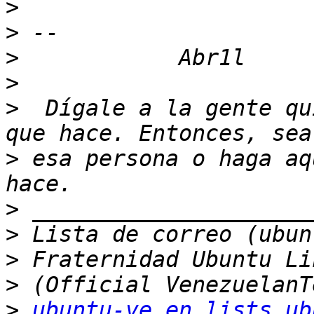
>
>
>
>
>
  Dígale a la gente qu
>
 esa persona o haga aq
>
>
>
>
>
ubuntu-ve en lists.ub