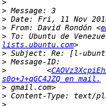
>
>
>
>
 From: David Rondón <
e
>
 To: Ubuntu de Venezue
lists.ubuntu.com
>
>
>
         <
CAOVz3XcpiEh
s0o+J+qGC4JZQ en mail.
>
>
>