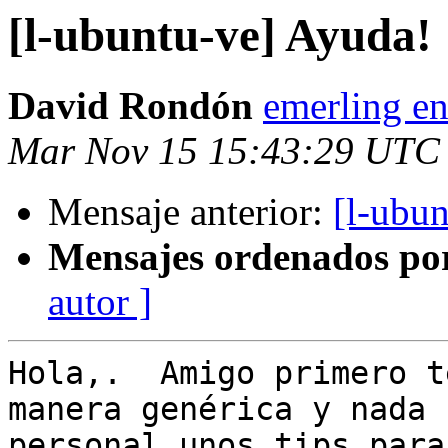
[l-ubuntu-ve] Ayuda!
David Rondón
emerling en
Mar Nov 15 15:43:29 UTC
Mensaje anterior:
[l-ubu
Mensajes ordenados po
autor ]
Hola,.  Amigo primero t
manera genérica y nada

personal unos tips para