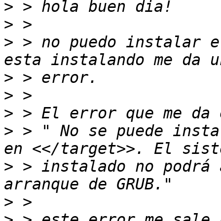
>
>
>
 > no puedo instalar e
>
>
>
>
 > " No se puede insta
>
 > instalado no podrá 
>
>
 > este error me sale 