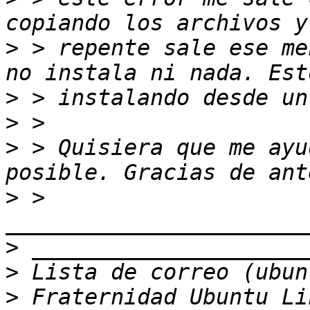
>
 > repente sale ese me
>
>
>
 > Quisiera que me ayu
>
 > 
>
>
>