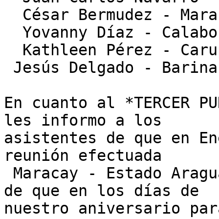
  César Bermudez - Maracay Estado Aragua

  Yovanny Díaz - Calabozo Estado Guárico

  Kathleen Pérez - Carupano Estado Sucre

 Jesús Delgado - Barinas Estado Barinas

En cuanto al *TERCER PU
les informo a los

asistentes de que en En
reunión efectuada

 Maracay - Estado Aragua se quedo en la decisión 
de que en los días de

nuestro aniversario par