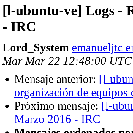
[l-ubuntu-ve] Logs -
- IRC
Lord_System
emanueljtc e
Mar Mar 22 12:48:00 UTC
Mensaje anterior:
[l-ubu
organización de equipos 
Próximo mensaje:
[l-ubu
Marzo 2016 - IRC
Mensajes ordenados po