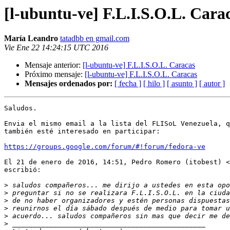
[l-ubuntu-ve] F.L.I.S.O.L. Cara
María Leandro
tatadbb en gmail.com
Vie Ene 22 14:24:15 UTC 2016
Mensaje anterior:
[l-ubuntu-ve] F.L.I.S.O.L. Caracas
Próximo mensaje:
[l-ubuntu-ve] F.L.I.S.O.L. Caracas
Mensajes ordenados por:
[ fecha ]
[ hilo ]
[ asunto ]
[ autor ]
Saludos.

Envia el mismo email a la lista del FLISoL Venezuela, q
también esté interesado en participar:

https://groups.google.com/forum/#!forum/fedora-ve
El 21 de enero de 2016, 14:51, Pedro Romero (itobest) <
escribió:

>
>
>
>
>
>