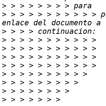
>
>
 > > > > > > > > > > p
>
>
>
>
>
>
>
>
>