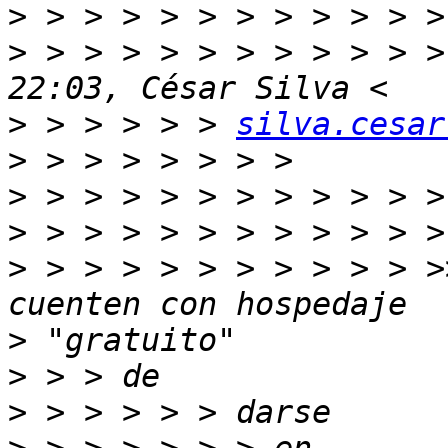
>
>
 > > > > > > > > > > >
>
 > > > > > 
silva.cesar
>
>
>
>
 > > > > > > > > > > >
>
>
>