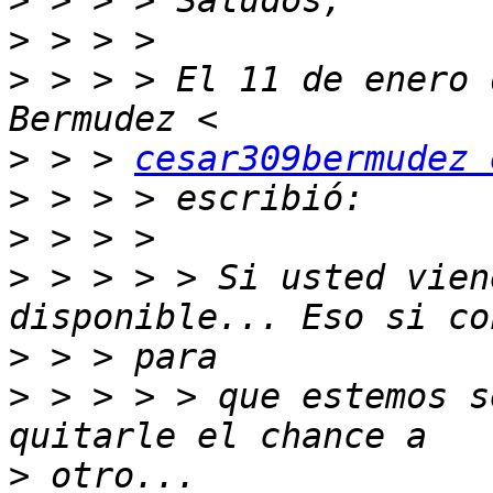
>
>
>
 > > > El 11 de enero 
>
 > > 
cesar309bermudez 
>
>
>
 > > > > Si usted vien
>
>
 > > > > que estemos s
>