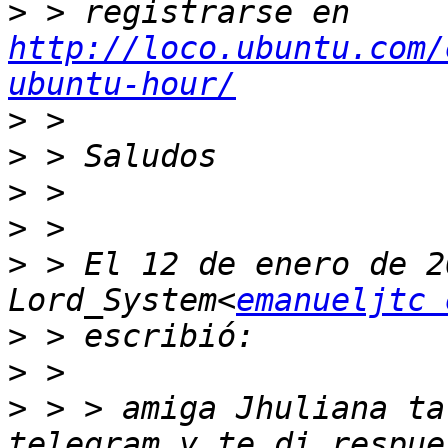
>
 > registrarse en 
http://loco.ubuntu.com/
ubuntu-hour/
>
>
>
>
>
 > El 12 de enero de 2
Lord_System<
emanueljtc 
>
>
>
 > > amiga Jhuliana ta