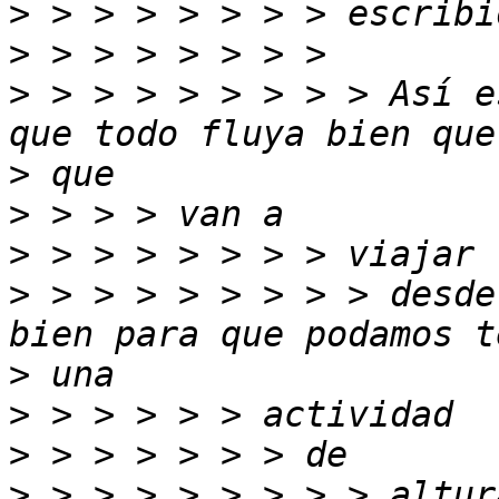
>
>
>
 > > > > > > > > Así e
>
>
>
>
 > > > > > > > > desde
>
>
>
>
 > > > > > > > > altur