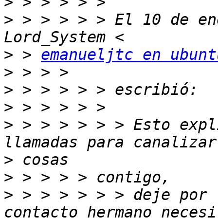
>
>
 > > > > > El 10 de en
>
 > 
emanueljtc en ubunt
>
>
>
>
 > > > > > > Esto expl
>
>
>
 > > > > > > deje por 