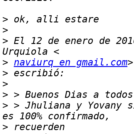
>
>
>
 El 12 de enero de 201
>
naviurq en gmail.com
>
>
>
>
 > Jhuliana y Yovany s
>