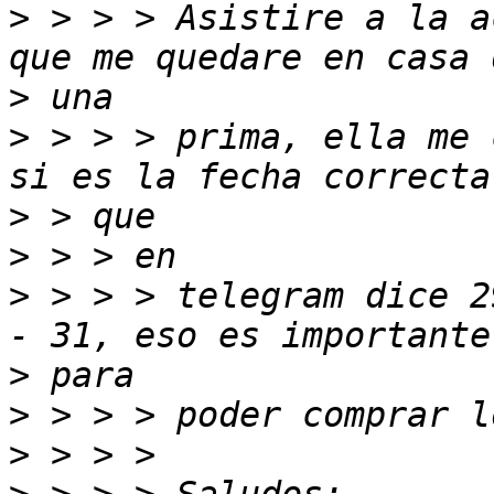
>
 > > > Asistire a la a
>
>
 > > > prima, ella me 
>
>
>
 > > > telegram dice 2
>
>
>