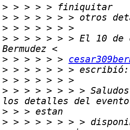
>
>
>
>
 > > > > > > El 10 de 
>
 > > > > > 
cesar309ber
>
>
>
 > > > > > > > Saludos
>
>
 > > > > > > > disponi