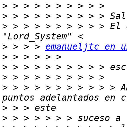
>
>
>
 > > > > > > > > > El 
>
 > > > 
emanueljtc en u
>
>
>
>
 > > > > > > > > > > A
>
>