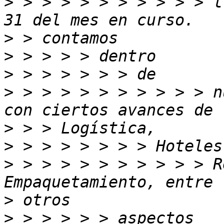
>
 > > > > > > > > > > l
>
>
>
>
 > > > > > > > > > > n
>
>
>
 > > > > > > > > > > R
>
>