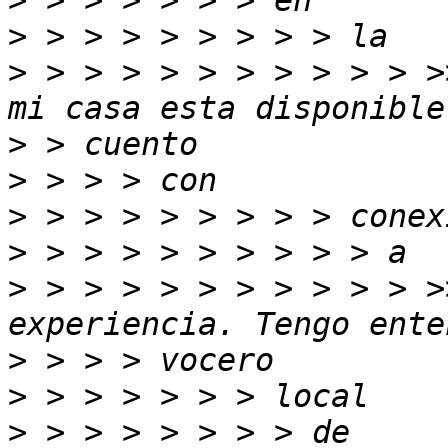
>
>
>
 > > > > > > > > > > >
>
>
>
>
>
 > > > > > > > > > > >
>
>
>