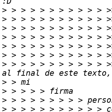
>
>
>
>
>
>
>
 > > > > > > > > > > >
>
>
>
>