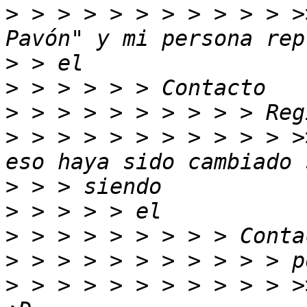
>
 > > > > > > > > > > >
>
>
>
>
 > > > > > > > > > > >
>
>
>
>
>
 > > > > > > > > > > >