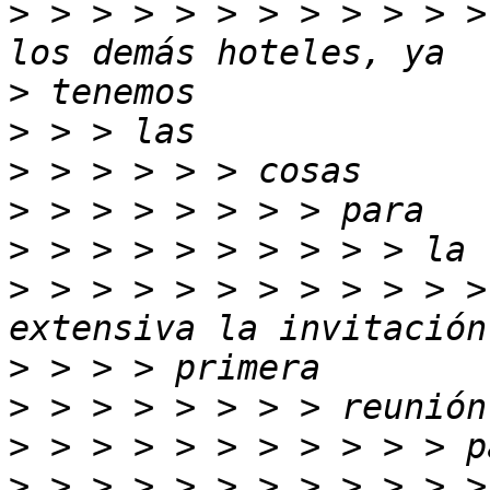
>
 > > > > > > > > > > >
>
>
>
>
>
>
 > > > > > > > > > > >
>
>
>
>
 > > > > > > > > > > >