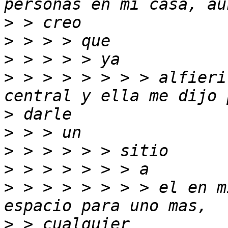
>
>
>
>
 > > > > > > > alfieri
>
>
>
>
>
 > > > > > > > el en m
>