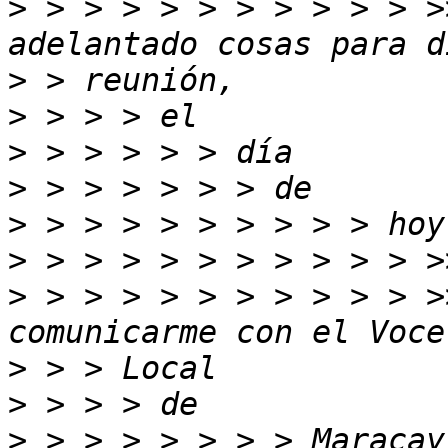
>
 > > > > > > > > > > >
>
>
>
>
>
>
>
 > > > > > > > > > > >
>
>
>