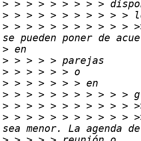
>
>
>
 > > > > > > > > > > >
>
>
>
>
>
>
>
 > > > > > > > > > > >
>