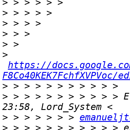
>
>
>
>
>
>
https://docs.google.co
F8Co40KEK7FchfXVPVoc/ed
>
>
 > > > > > > > > > > E
>
 > > > > > > 
emanueljt
>