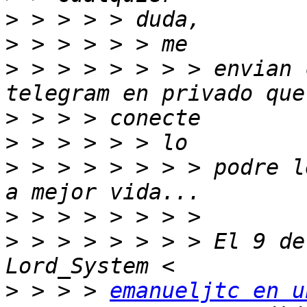
>
>
>
 > > > > > > > envian 
>
>
>
 > > > > > > > podre l
>
>
 > > > > > > > El 9 de
>
 > > > 
emanueljtc en u