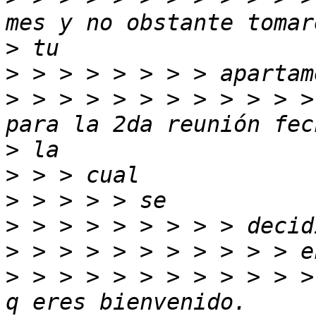
>
>
>
 > > > > > > > > > > >
>
>
>
>
>
>
 > > > > > > > > > > >