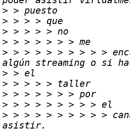
>
>
>
>
>
 > > > > > > > > > enc
>
>
>
>
>
 > > > > > > > > > can