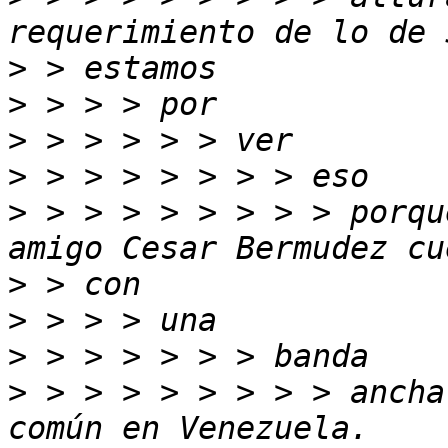
>
>
>
>
>
 > > > > > > > > porqu
>
>
>
>
 > > > > > > > > ancha