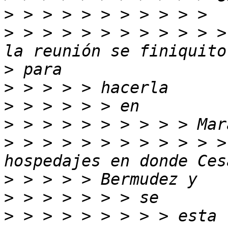
>
>
 > > > > > > > > > > >
>
>
>
>
>
 > > > > > > > > > > >
>
>
>