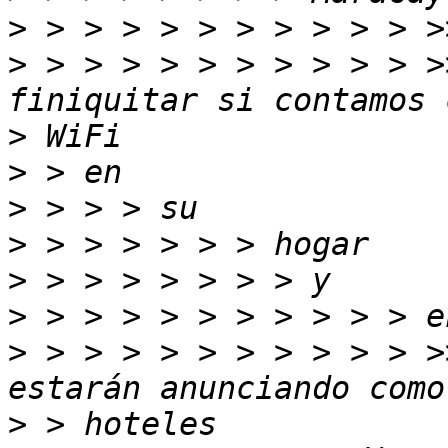
>
>
 > > > > > > > > > > >
>
>
>
>
>
>
>
 > > > > > > > > > > >
>