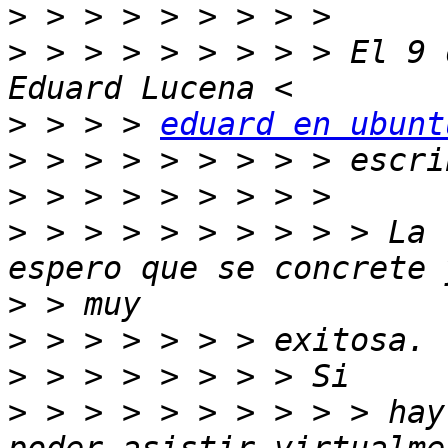
>
>
 > > > > > > > > El 9 
>
 > > > 
eduard en ubunt
>
>
>
 > > > > > > > > > La 
>
>
>
>
 > > > > > > > > > hay