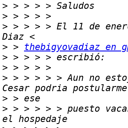
>
>
>
 > > > > El 11 de ener
>
 > 
thebigyovadiaz en g
>
>
>
 > > > > > Aun no esto
>
>
 > > > > > puesto vaca