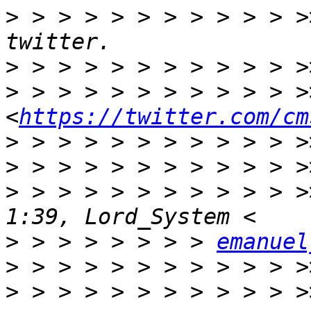
>
 > > > > > > > > > > >
>
>
 > > > > > > > > > > >
<
https://twitter.com/cm
>
>
>
 > > > > > > > > > > >
>
 > > > > > > > 
emanuel
>
>