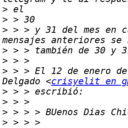
>
>
>
 > > y 31 del mes en c
>
>
>
 > > El 12 de enero de
Delgado <
crisyelit en g
>
>
>
>