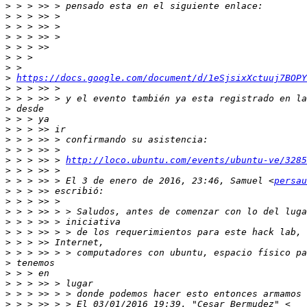
>
>
>
>
>
>
>
>
https://docs.google.com/document/d/1eSjsixXctuuj7BOPY
>
>
>
>
>
>
>
>
 > > >> > 
http://loco.ubuntu.com/events/ubuntu-ve/3285
>
>
 > > >> > El 3 de enero de 2016, 23:46, Samuel <
persau
>
>
>
>
>
>
>
>
>
>
>
>