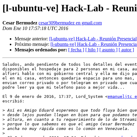
[l-ubuntu-ve] Hack-Lab - Reuni
Cesar Bermudez
cesar309bermudez en gmail.com
Dom Ene 10 17:57:18 UTC 2016
Mensaje anterior:
[l-ubuntu-ve] Hack-Lab - Reunión Presencial
Próximo mensaje:
[l-ubuntu-ve] Hack-Lab - Reunión Presencia
Mensajes ordenados por:
[ fecha ]
[ hilo ]
[ asunto ]
[ autor ]
Saludos, ando pendiente de todos los detalles del event
disponibles el hospedaje para 2 personas en mi casa, au
alfieri hablo con mi gobierno central y ella me dijo pa
el en mi casa, entonces quedaria espacio para uno mas, 
envian correo privado o por telegram en privado que cua
podre leer ya que mi telefono paso a mejor vida...

El 9 de enero de 2016, 17:37, Lord_System <
emanueljtc e
escribió:

>
>
>
>
>
>