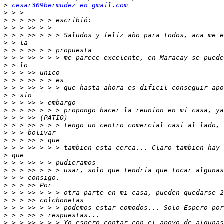
>
cesar309bermudez en gmail.com
>
>
>
>
>
>
>
>
>
>
>
>
>
>
>
>
>
>
>
>
>
>
>
>
>
>
>
>
>