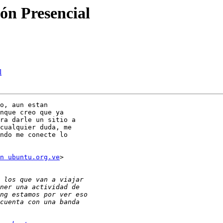
ón Presencial
l
o, aun estan

nque creo que ya

ra darle un sitio a

cualquier duda, me

ndo me conecte lo

n ubuntu.org.ve
>
