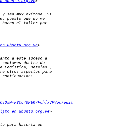
n ubuntu.org.ve
en ubuntu.org.ve
CsDsW-F8Co40KEK7FchfXVPVoc/edit
ljtc en ubuntu.org.ve