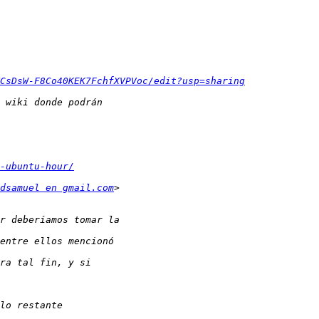
CsDsW-F8Co40KEK7FchfXVPVoc/edit?usp=sharing
-ubuntu-hour/
dsamuel en gmail.com