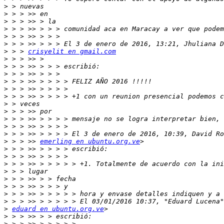
>
>
>
>
>
>
>
 > > 
crisyelit en gmail.com
>
>
>
>
>
>
>
>
>
>
>
>
 > > >> 
emerling en ubuntu.org.ve
>
>
>
>
>
>
>
>
>
eduard en ubuntu.org.ve
>
>