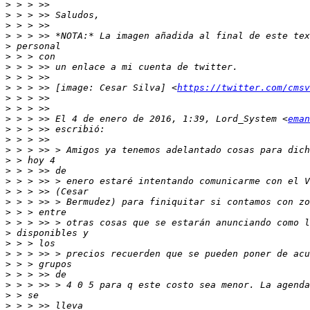
>
>
>
>
>
>
>
>
>
 > > >> [image: Cesar Silva] <
https://twitter.com/cmsv
>
>
>
 > > >> El 4 de enero de 2016, 1:39, Lord_System <
eman
>
>
>
>
>
>
>
>
>
>
>
>
>
>
>
>
>
>