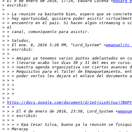
>
 El 9 de enero de 2016, 17:24, Eduard Lucena <
eduard e
>
>
>
>
>
>
>
>
>
>
 > El ene. 8, 2016 5:28 PM, "Lord_System" <
emanueljtc 
>
>
>
>
>
>
>
>
>
>
>
>
>
https://docs.google.com/document/d/1eSjsixXctuuj7BOPY
>
>
 > > El 4 de enero de 2016, 23:58, Lord_System <
emanue
>
>
>
>