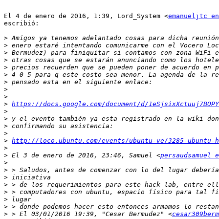
El 4 de enero de 2016, 1:39, Lord_System <
emanueljtc en
escribió:

>
>
>
>
>
>
>
>
>
>
https://docs.google.com/document/d/1eSjsixXctuuj7BOPY
>
>
>
>
>
http://loco.ubuntu.com/events/ubuntu-ve/3285-ubuntu-h
>
>
 El 3 de enero de 2016, 23:46, Samuel <
persaudsamuel 
>
>
>
>
>
>
>
>
 > El 03/01/2016 19:39, "Cesar Bermudez" <
cesar309berm