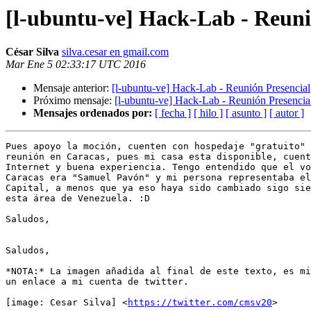
[l-ubuntu-ve] Hack-Lab - Reuni
César Silva
silva.cesar en gmail.com
Mar Ene 5 02:33:17 UTC 2016
Mensaje anterior:
[l-ubuntu-ve] Hack-Lab - Reunión Presencial
Próximo mensaje:
[l-ubuntu-ve] Hack-Lab - Reunión Presencia
Mensajes ordenados por:
[ fecha ]
[ hilo ]
[ asunto ]
[ autor ]
Pues apoyo la moción, cuenten con hospedaje "gratuito" 
reunión en Caracas, pues mi casa esta disponible, cuent
Internet y buena experiencia. Tengo entendido que el vo
Caracas era "Samuel Pavón" y mi persona representaba el
Capital, a menos que ya eso haya sido cambiado sigo sie
esta área de Venezuela. :D

Saludos,

Saludos,

*NOTA:* La imagen añadida al final de este texto, es mi
un enlace a mi cuenta de twitter.

[image: Cesar Silva] <
https://twitter.com/cmsv20
>
