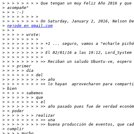
>
>
>
>
>
>
nejode en gmail.com
>
>
>
>
>
>
>
>
>
>
>
>
>
>
>
>
>
>
>
>
>
>
>
>