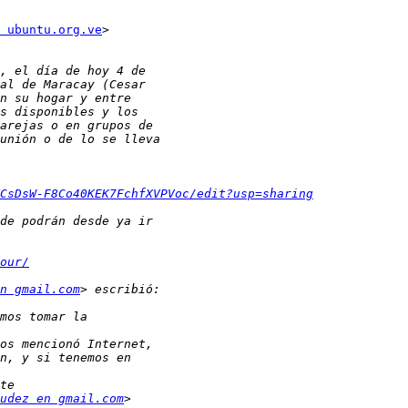
 ubuntu.org.ve
>

CsDsW-F8Co40KEK7FchfXVPVoc/edit?usp=sharing
our/
en gmail.com
udez en gmail.com