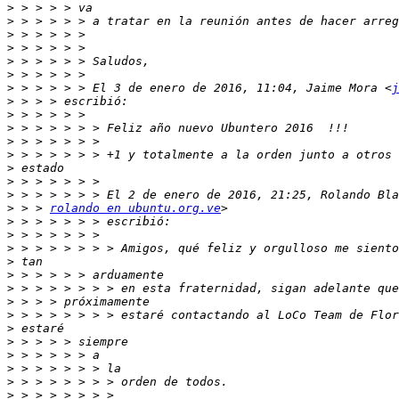
>
>
>
>
>
>
>
 > > > > > El 3 de enero de 2016, 11:04, Jaime Mora <
j
>
>
>
>
>
>
>
>
>
 > > 
rolando en ubuntu.org.ve
>
>
>
>
>
>
>
>
>
>
>
>
>
>