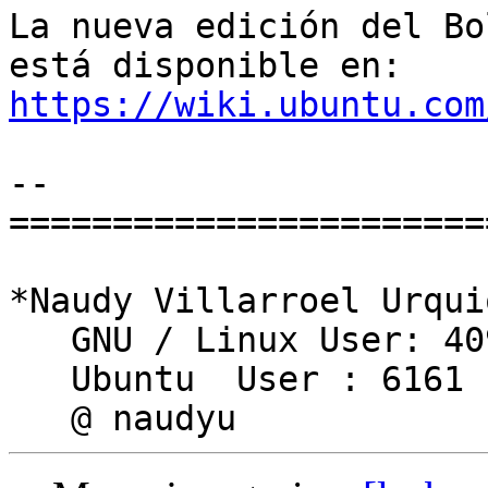
La nueva edición del Bo
https://wiki.ubuntu.com
-- 

========================
*Naudy Villarroel Urqui
   GNU / Linux User: 409241

   Ubuntu  User : 6161
