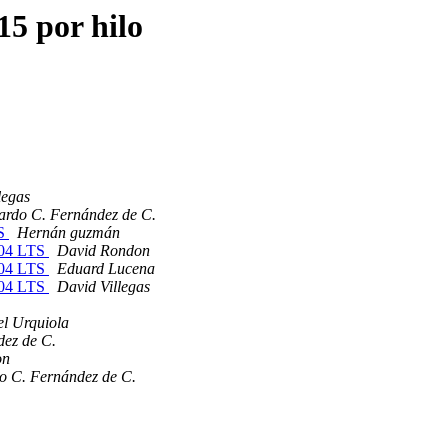
15 por hilo
legas
ardo C. Fernández de C.
TS
Hernán guzmán
4.04 LTS
David Rondon
4.04 LTS
Eduard Lucena
4.04 LTS
David Villegas
el Urquiola
dez de C.
on
o C. Fernández de C.