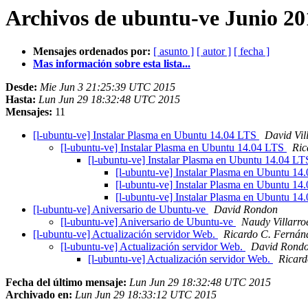
Archivos de ubuntu-ve Junio 20
Mensajes ordenados por:
[ asunto ]
[ autor ]
[ fecha ]
Mas información sobre esta lista...
Desde:
Mie Jun 3 21:25:39 UTC 2015
Hasta:
Lun Jun 29 18:32:48 UTC 2015
Mensajes:
11
[l-ubuntu-ve] Instalar Plasma en Ubuntu 14.04 LTS
David Vil
[l-ubuntu-ve] Instalar Plasma en Ubuntu 14.04 LTS
Ric
[l-ubuntu-ve] Instalar Plasma en Ubuntu 14.04 L
[l-ubuntu-ve] Instalar Plasma en Ubuntu 1
[l-ubuntu-ve] Instalar Plasma en Ubuntu 1
[l-ubuntu-ve] Instalar Plasma en Ubuntu 1
[l-ubuntu-ve] Aniversario de Ubuntu-ve
David Rondon
[l-ubuntu-ve] Aniversario de Ubuntu-ve
Naudy Villarro
[l-ubuntu-ve] Actualización servidor Web.
Ricardo C. Fernán
[l-ubuntu-ve] Actualización servidor Web.
David Rond
[l-ubuntu-ve] Actualización servidor Web.
Ricard
Fecha del último mensaje:
Lun Jun 29 18:32:48 UTC 2015
Archivado en:
Lun Jun 29 18:33:12 UTC 2015