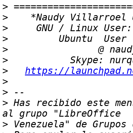
>
>
>
>
>
>
>
https://launchpad.n
>
>
>
 Has recibido este men
>