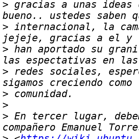
>
 gracias a unas ideas d
>
 internacional, la cam
>
 han aportado su grani
>
 redes sociales, esper
>
>
>
 En tercer lugar, debe
>
 <
https://wiki.ubuntu.