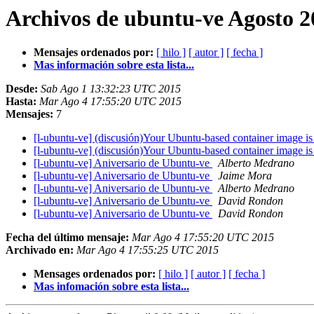
Archivos de ubuntu-ve Agosto 2
Mensajes ordenados por:
[ hilo ]
[ autor ]
[ fecha ]
Mas información sobre esta lista...
Desde:
Sab Ago 1 13:32:23 UTC 2015
Hasta:
Mar Ago 4 17:55:20 UTC 2015
Mensajes:
7
[l-ubuntu-ve] (discusión)Your Ubuntu-based container image is
[l-ubuntu-ve] (discusión)Your Ubuntu-based container image is
[l-ubuntu-ve] Aniversario de Ubuntu-ve
Alberto Medrano
[l-ubuntu-ve] Aniversario de Ubuntu-ve
Jaime Mora
[l-ubuntu-ve] Aniversario de Ubuntu-ve
Alberto Medrano
[l-ubuntu-ve] Aniversario de Ubuntu-ve
David Rondon
[l-ubuntu-ve] Aniversario de Ubuntu-ve
David Rondon
Fecha del último mensaje:
Mar Ago 4 17:55:20 UTC 2015
Archivado en:
Mar Ago 4 17:55:25 UTC 2015
Mensages ordenados por:
[ hilo ]
[ autor ]
[ fecha ]
Mas infomación sobre esta lista...