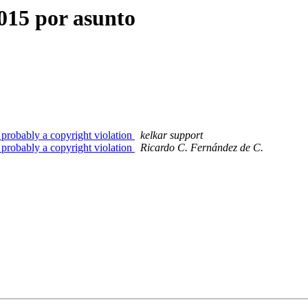
015 por asunto
 probably a copyright violation
kelkar support
 probably a copyright violation
Ricardo C. Fernández de C.