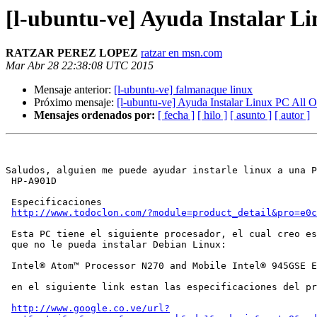
[l-ubuntu-ve] Ayuda Instalar L
RATZAR PEREZ LOPEZ
ratzar en msn.com
Mar Abr 28 22:38:08 UTC 2015
Mensaje anterior:
[l-ubuntu-ve] falmanaque linux
Próximo mensaje:
[l-ubuntu-ve] Ayuda Instalar Linux PC All 
Mensajes ordenados por:
[ fecha ]
[ hilo ]
[ asunto ]
[ autor ]
Saludos, alguien me puede ayudar instarle linux a una P
 HP-A901D

 Especificaciones

http://www.todoclon.com/?module=product_detail&pro=e0c
 Esta PC tiene el siguiente procesador, el cual creo es el responsable

 que no le pueda instalar Debian Linux:

 Intel® Atom™ Processor N270 and Mobile Intel® 945GSE Express Chipset

 en el siguiente link estan las especificaciones del procesador

http://www.google.co.ve/url?