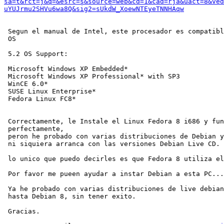
sa=t&rct=j&q=&esrc=s&source=web&cd=1&cad=rja&uact=8&ved
uYUJrmu2SHVu6wa8Q&sig2=sUkdW_XoewNTEyeTNNHAqw
 Segun el manual de Intel, este procesador es compatible los sigioentes 

 OS

 5.2 OS Support:

 Microsoft Windows XP Embedded*

 Microsoft Windows XP Professional* with SP3

 WinCE 6.0*

 SUSE Linux Enterprise*

 Fedora Linux FC8*

 Correctamente, le Instale el Linux Fedora 8 i686 y funciono 

 perfectamente,

 peron he probado con varias distribuciones de Debian y no me funciona,

 ni siquiera arranca con las versiones Debian Live CD.

 lo unico que puedo decirles es que Fedora 8 utiliza el kernel 2.6.23.1

 Por favor me pueen ayudar a instar Debian a esta PC..... ?

 Ya he probado con varias distribuciones de live debian, desde Debian 5

 hasta Debian 8, sin tener exito.

 Gracias.
