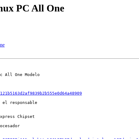
inux PC All One
One
c All One Modelo 

121b5163d2af9839b2b555e0d64a48909