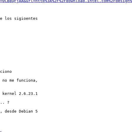
=0CB8QFjAA&url=http%3A%2F%2Fdownload.intel.com%2Fdesign%