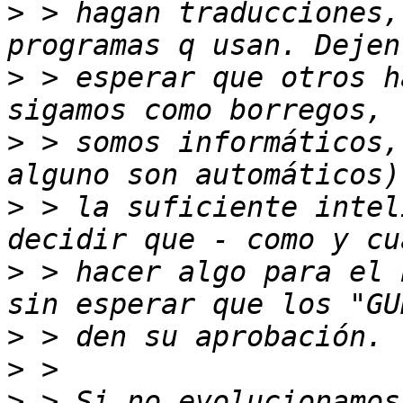
>
 > hagan traducciones,
>
 > esperar que otros h
>
 > somos informáticos,
>
 > la suficiente intel
>
 > hacer algo para el 
>
>
>
 > Si no evolucionamos