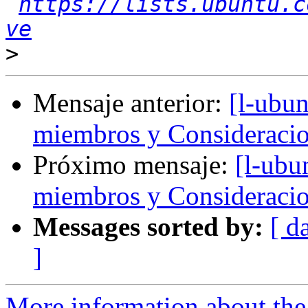
https://lists.ubuntu.c
ve
>
Mensaje anterior:
[l-ubun
miembros y Consideraci
Próximo mensaje:
[l-ubu
miembros y Consideraci
Messages sorted by:
[ d
]
More information about the 