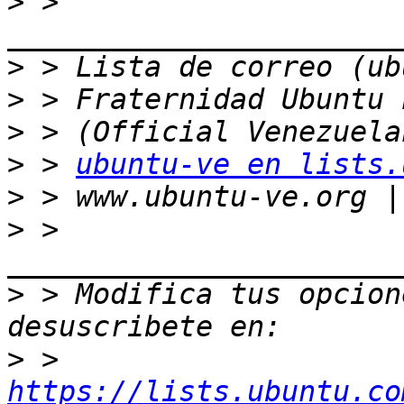
>
 > 
>
>
>
>
 > 
ubuntu-ve en lists.
>
>
 > 
>
 > Modifica tus opcione
>
 > 
https://lists.ubuntu.co