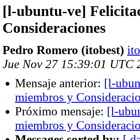
[l-ubuntu-ve] Felicit
Consideraciones
Pedro Romero (itobest)
it
Jue Nov 27 15:39:01 UTC 
Mensaje anterior:
[l-ubun
miembros y Consideraci
Próximo mensaje:
[l-ubu
miembros y Consideraci
Messages sorted by:
[ d