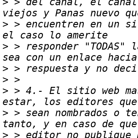
>
 > del canal, el canal
>
 > encuentren en un si
>
 > responder "TODAS" l
>
>
>
 > 4.- El sitio web ma
>
 > sean nombrados o te
>
 > editor no publique 