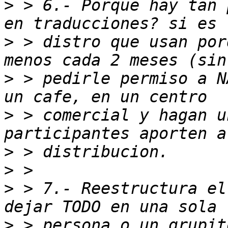
>
 > 6.- Porque hay tan 
>
 > distro que usan por
>
 > pedirle permiso a N
>
 > comercial y hagan u
>
>
>
 > 7.- Reestructura el
>
 > persona o un grupit