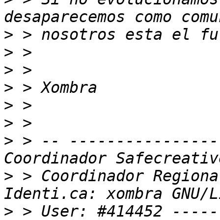
>
>
>
>
>
>
>
 > -- ----------------
>
 > Coordinador Regiona
>
 > User: #414452 -----