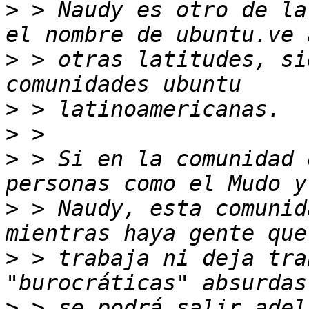
>
 > Naudy es otro de la
>
 > otras latitudes, si
>
>
>
 > Si en la comunidad 
>
 > Naudy, esta comunid
>
 > trabaja ni deja tra
>
 > se podrá salir adel