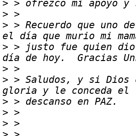
>
>
>
 > Recuerdo que uno de
>
 > justo fue quien dio
>
>
 > Saludos, y si Dios 
>
>
>
>