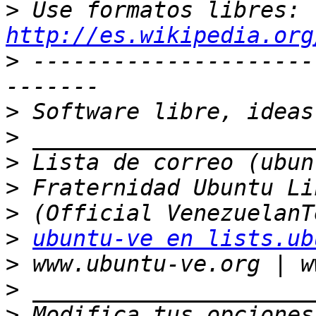
>
 Use formatos libres: 
http://es.wikipedia.org
>
 ---------------------
>
>
>
>
>
>
ubuntu-ve en lists.ub
>
>
>
 Modifica tus opciones 