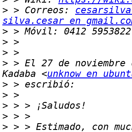
>
 > Correos: 
cesarsilva
silva.cesar en gmail.co
>
>
>
>
 > El 27 de noviembre 
Kadaba <
unknow en ubunt
>
>
>
>
>
 > > Estimado, con muc