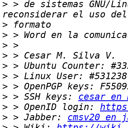
>
 > de sistemas GNU/Lin
>
>
>
>
>
>
>
>
 > SSH keys: 
cesar en 
>
 > OpenID login: 
https
>
 > Jabber: 
cmsv20 en j
>
 > Wiki: 
https://wiki.