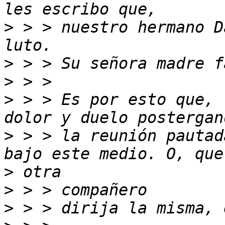
>
 > > nuestro hermano D
>
>
>
 > > Es por esto que, 
>
 > > la reunión pautad
>
>
>