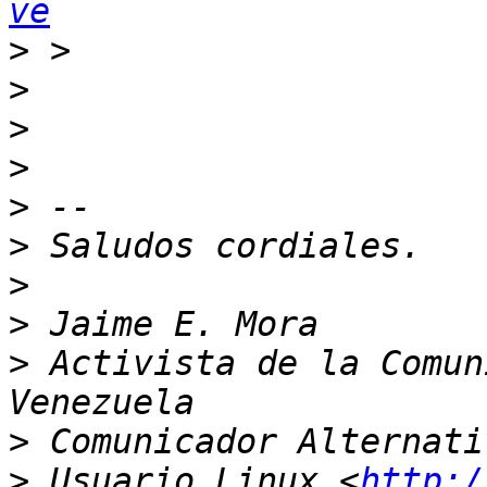
ve
>
>
>
>
>
>
>
>
>
 Activista de la Comun
>
>
 Usuario Linux <
http:/