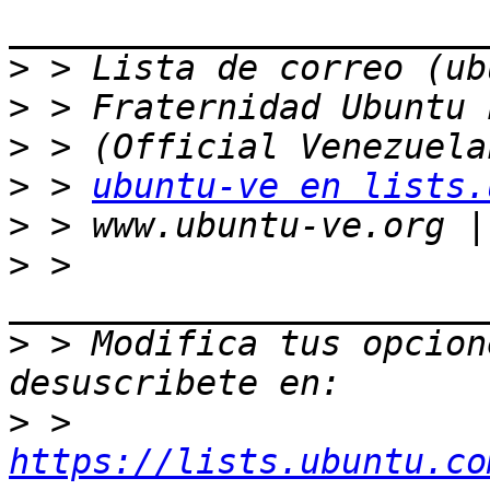
>
>
>
>
 > 
ubuntu-ve en lists.
>
>
 > 
>
 > Modifica tus opcione
>
 > 
https://lists.ubuntu.co