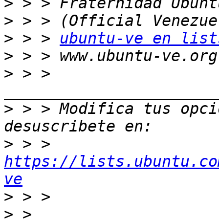
>
>
>
 > > 
ubuntu-ve en list
>
>
 > > 
>
 > > Modifica tus opcio
>
 > > 
https://lists.ubuntu.co
ve
>
>
 > 