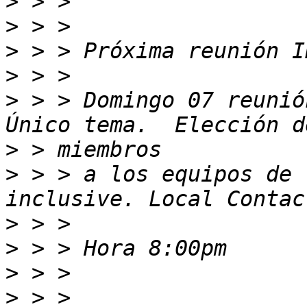
>
>
>
>
>
 > > Domingo 07 reunión 
>
>
 > > a los equipos de 
>
>
>
>