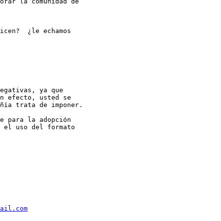
orar la comunidad de

icen?  ¿le echamos

egativas, ya que

n efecto, usted se

ñía trata de imponer.

e para la adopción

 el uso del formato

ail.com