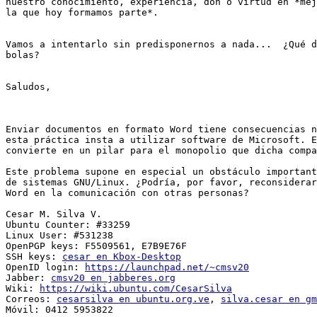
nuestro conocimiento, experiencia, don o virtud en *mej
la que hoy formamos parte*.

Vamos a intentarlo sin predisponernos a nada...  ¿Qué d
bolas?

Saludos,

Enviar documentos en formato Word tiene consecuencias n
esta práctica insta a utilizar software de Microsoft. E
convierte en un pilar para el monopolio que dicha compa
Este problema supone en especial un obstáculo important
de sistemas GNU/Linux. ¿Podría, por favor, reconsiderar
Word en la comunicación con otras personas?

Cesar M. Silva V.

Ubuntu Counter: #33259

Linux User: #531238

OpenPGP keys: F5509561, E7B9E76F

SSH keys: 
cesar en Kbox-Desktop
OpenID login: 
https://launchpad.net/~cmsv20
Jabber: 
cmsv20 en jabberes.org
Wiki: 
https://wiki.ubuntu.com/CesarSilva
Correos: 
cesarsilva en ubuntu.org.ve
, 
silva.cesar en gm
Móvil: 0412 5953822
