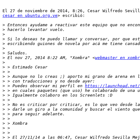
cesar en ubuntu.org.ve
> escribió:

>
>
>
>
>
>
>
>
 El nov 27, 2014 8:22 AM, "Xombra" <
webmaster en xombr
>
>
>
>
>
>
 > Puedes observar mi perfil en 
https://launchpad.net/
>
>
>
>
>
>
>
>
>
>
>