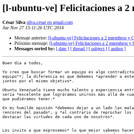
[l-ubuntu-ve] Felicitaciones a 
César Silva
silva.cesar en gmail.com
Jue Nov 27 15:11:26 UTC 2014
Mensaje anterior:
[l-ubuntu-ve] Felicitaciones a 2 miembros y 
Próximo mensaje:
[l-ubuntu-ve] Felicitaciones a 2 miembros y
Messages sorted by:
[ date ]
[ thread ]
[ subject ]
[ author ]
Buen día a todos,

Yo creo que buscar formar un equipo es algo contradicto
equipo"*; la diferencia es que debemos *aprender a ente
juntos por el mismo objetivo*.

Ubuntu Venezuela tiene mucho talento y experiencia entr
sería *excelente que lográramos unirnos más allá de cua
que pudiéramos tener.*

En mi humilde opinión *debemos dejar a un lado las mala
rencores del pasado*, y *al contrario de reprochar los 
destacar las virtudes de cada uno de nosotros*.

Los invito a que expresemos* lo que mejor sabemos hacer