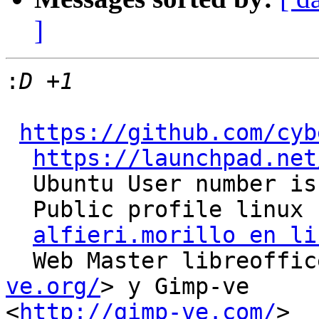
]
:
https://github.com/cyb
https://launchpad.net
  Ubuntu User number is # 35087

  Public profile linux for user #555597

alfieri.morillo en li
  Web Master libreoffi
ve.org/
> y Gimp-ve

<
http://gimp-ve.com/
>
