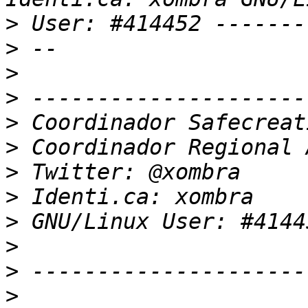
>
>
>
>
>
>
>
>
>
>
>
>