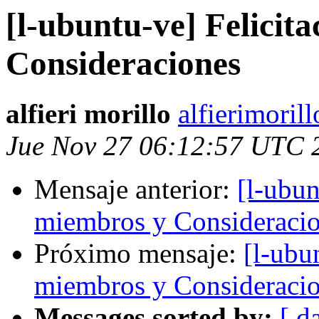
[l-ubuntu-ve] Felicit
Consideraciones
alfieri morillo
alfierimoril
Jue Nov 27 06:12:57 UTC 
Mensaje anterior:
[l-ubun
miembros y Consideraci
Próximo mensaje:
[l-ubu
miembros y Consideraci
Messages sorted by:
[ d