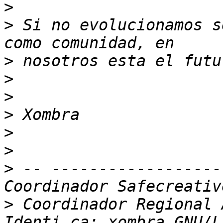
>
>
 Si no evolucionamos s
>
>
>
>
>
>
>
 -- ------------------
>
 Coordinador Regional 