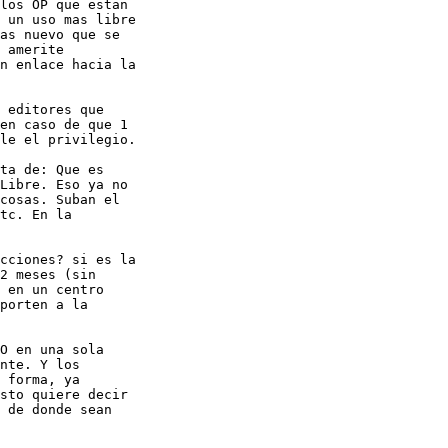
los OP que estan

 un uso mas libre

as nuevo que se

 amerite

n enlace hacia la

 editores que

en caso de que 1

le el privilegio.

ta de: Que es

Libre. Eso ya no

cosas. Suban el

tc. En la

cciones? si es la

2 meses (sin

 en un centro

porten a la

O en una sola

nte. Y los

 forma, ya

sto quiere decir

 de donde sean
