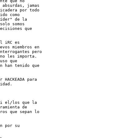
nte que no

 absurdas, jamas

icadera por todo

ido como

íder" de la

solo somos

ecisiones que

l iRC es

evos miembros en

nterrogantes pero

no les importa.

uso que

n han tenido que

r HACKEADA para

idad.

i el/los que la

ramienta de

ros que sepan lo

n por su
