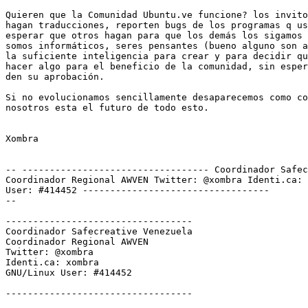
Quieren que la Comunidad Ubuntu.ve funcione? los invito
hagan traducciones, reporten bugs de los programas q us
esperar que otros hagan para que los demás los sigamos 
somos informáticos, seres pensantes (bueno alguno son a
la suficiente inteligencia para crear y para decidir qu
hacer algo para el beneficio de la comunidad, sin esper
den su aprobación.

Si no evolucionamos sencillamente desaparecemos como co
nosotros esta el futuro de todo esto.

Xombra

-- ---------------------------------- Coordinador Safec
Coordinador Regional AWVEN Twitter: @xombra Identi.ca: 
User: #414452 ----------------------------------

-- 

----------------------------------

Coordinador Safecreative Venezuela

Coordinador Regional AWVEN

Twitter: @xombra

Identi.ca: xombra

GNU/Linux User: #414452

----------------------------------
