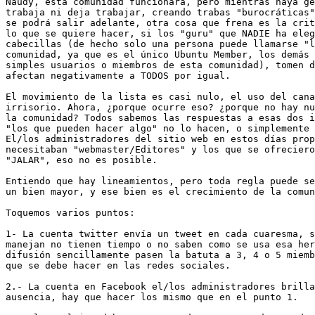
Naudy, esta comunidad funcionara, pero mientras haya ge
trabaja ni deja trabajar, creando trabas "burocráticas"
se podrá salir adelante, otra cosa que frena es la crit
lo que se quiere hacer, si los "guru" que NADIE ha eleg
cabecillas (de hecho solo una persona puede llamarse "l
comunidad, ya que es el único Ubuntu Member, los demás 
simples usuarios o miembros de esta comunidad), tomen d
afectan negativamente a TODOS por igual.

El movimiento de la lista es casi nulo, el uso del cana
irrisorio. Ahora, ¿porque ocurre eso? ¿porque no hay nu
la comunidad? Todos sabemos las respuestas a esas dos i
"los que pueden hacer algo" no lo hacen, o simplemente 
El/los administradores del sitio web en estos días prop
necesitaban "webmaster/Editores" y los que se ofreciero
"JALAR", eso no es posible.

Entiendo que hay lineamientos, pero toda regla puede se
un bien mayor, y ese bien es el crecimiento de la comun
Toquemos varios puntos:

1- La cuenta twitter envía un tweet en cada cuaresma, s
manejan no tienen tiempo o no saben como se usa esa her
difusión sencillamente pasen la batuta a 3, 4 o 5 miemb
que se debe hacer en las redes sociales.

2.- La cuenta en Facebook el/los administradores brilla
ausencia, hay que hacer los mismo que en el punto 1.
