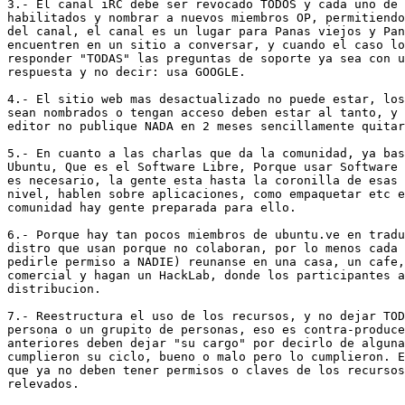
3.- El canal iRC debe ser revocado TODOS y cada uno de 
habilitados y nombrar a nuevos miembros OP, permitiendo
del canal, el canal es un lugar para Panas viejos y Pan
encuentren en un sitio a conversar, y cuando el caso lo
responder "TODAS" las preguntas de soporte ya sea con u
respuesta y no decir: usa GOOGLE.

4.- El sitio web mas desactualizado no puede estar, los
sean nombrados o tengan acceso deben estar al tanto, y 
editor no publique NADA en 2 meses sencillamente quitar
5.- En cuanto a las charlas que da la comunidad, ya bas
Ubuntu, Que es el Software Libre, Porque usar Software 
es necesario, la gente esta hasta la coronilla de esas 
nivel, hablen sobre aplicaciones, como empaquetar etc e
comunidad hay gente preparada para ello.

6.- Porque hay tan pocos miembros de ubuntu.ve en tradu
distro que usan porque no colaboran, por lo menos cada 
pedirle permiso a NADIE) reunanse en una casa, un cafe,
comercial y hagan un HackLab, donde los participantes a
distribucion.

7.- Reestructura el uso de los recursos, y no dejar TOD
persona o un grupito de personas, eso es contra-produce
anteriores deben dejar "su cargo" por decirlo de alguna
cumplieron su ciclo, bueno o malo pero lo cumplieron. E
que ya no deben tener permisos o claves de los recursos
relevados.
