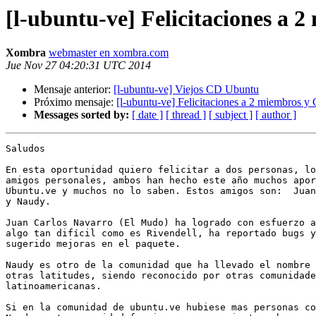
[l-ubuntu-ve] Felicitaciones a 
Xombra
webmaster en xombra.com
Jue Nov 27 04:20:31 UTC 2014
Mensaje anterior:
[l-ubuntu-ve] Viejos CD Ubuntu
Próximo mensaje:
[l-ubuntu-ve] Felicitaciones a 2 miembros y
Messages sorted by:
[ date ]
[ thread ]
[ subject ]
[ author ]
Saludos

En esta oportunidad quiero felicitar a dos personas, lo
amigos personales, ambos han hecho este año muchos apor
Ubuntu.ve y muchos no lo saben. Estos amigos son:  Juan
y Naudy.

Juan Carlos Navarro (El Mudo) ha logrado con esfuerzo a
algo tan difícil como es Rivendell, ha reportado bugs y
sugerido mejoras en el paquete.

Naudy es otro de la comunidad que ha llevado el nombre 
otras latitudes, siendo reconocido por otras comunidade
latinoamericanas.

Si en la comunidad de ubuntu.ve hubiese mas personas co