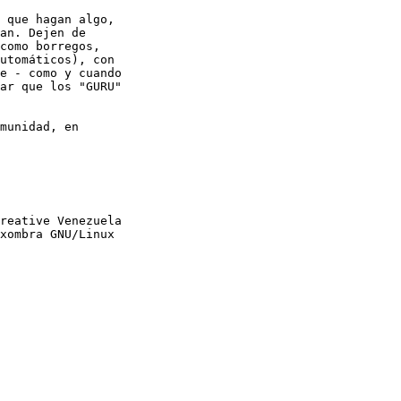
 que hagan algo,

an. Dejen de

como borregos,

utomáticos), con

e - como y cuando

ar que los "GURU"

munidad, en

reative Venezuela

xombra GNU/Linux
