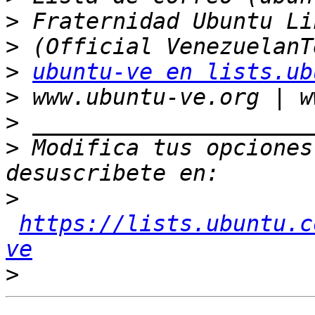
>
>
>
ubuntu-ve en lists.ub
>
>
>
 Modifica tus opciones 
>
https://lists.ubuntu.c
ve
>