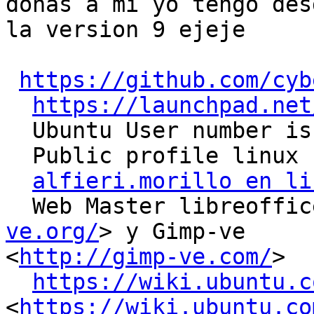
donas a mi yo tengo desd
la version 9 ejeje

https://github.com/cyb
https://launchpad.net
  Ubuntu User number is # 35087

  Public profile linux for user #555597

alfieri.morillo en li
  Web Master libreoffi
ve.org/
> y Gimp-ve

<
http://gimp-ve.com/
>

https://wiki.ubuntu.c
<
https://wiki.ubuntu.co