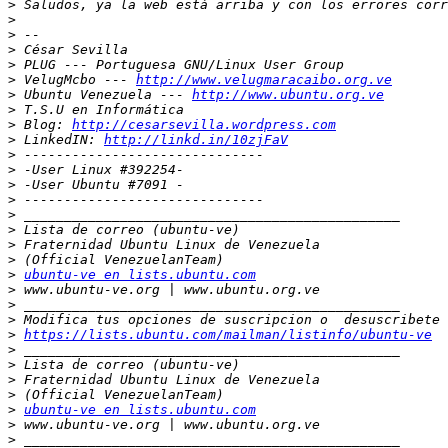
>
>
>
>
>
>
 VelugMcbo --- 
http://www.velugmaracaibo.org.ve
>
 Ubuntu Venezuela --- 
http://www.ubuntu.org.ve
>
>
 Blog: 
http://cesarsevilla.wordpress.com
>
 LinkedIN: 
http://linkd.in/10zjFaV
>
>
>
>
>
>
>
>
>
ubuntu-ve en lists.ubuntu.com
>
>
>
>
https://lists.ubuntu.com/mailman/listinfo/ubuntu-ve
>
>
>
>
>
ubuntu-ve en lists.ubuntu.com
>
>