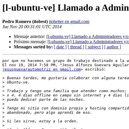
[l-ubuntu-ve] Llamado a Admini
Pedro Romero (itobest)
itobetter en gmail.com
Jue Nov 20 00:31:01 UTC 2014
Mensaje anterior:
[l-ubuntu-ve] Llamado a Administradores y/o
Próximo mensaje:
[l-ubuntu-ve] Llamado a Administradores y/
Messages sorted by:
[ date ]
[ thread ]
[ subject ]
[ author ]
por que no hacemos un grupo de trabajo destinado a la w
jesusguevarautomotriz en gmail.com
> escribió:

>
>
>
>
>
>
>
>
>
>
>
>